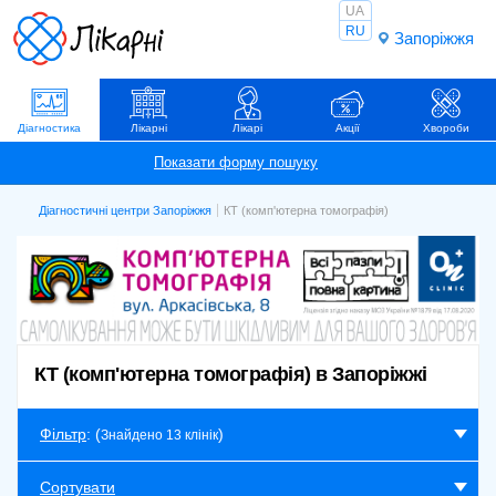
UA
RU
Запоріжжя
Діагностика
Лікарні
Лікарі
Акції
Хвороби
Діагностичні центри Запоріжжя
КТ (комп'ютерна томографія)
КТ (комп'ютерна томографія) в Запоріжжі
Фільтр
: (
)
Знайдено 13 клінік
Сортувати