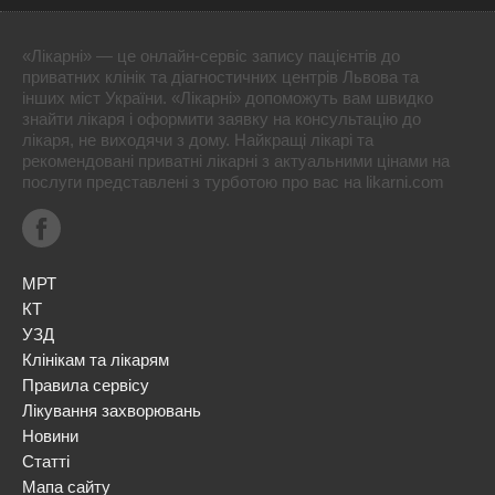
«Лікарні» — це онлайн-сервіс запису пацієнтів до
приватних клінік та діагностичних центрів Львова та
інших міст України. «Лікарні» допоможуть вам швидко
знайти лікаря і оформити заявку на консультацію до
лікаря, не виходячи з дому. Найкращі лікарі та
рекомендовані приватні лікарні з актуальними цінами на
послуги представлені з турботою про вас на likarni.com
МРТ
КТ
УЗД
Клінікам та лікарям
Правила сервісу
Лікування захворювань
Новини
Статті
Мапа сайту