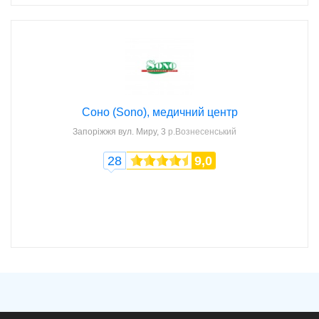
Соно (Sono), медичний центр
Запоріжжя
вул. Миру, 3
р.Вознесенський
28
9,0