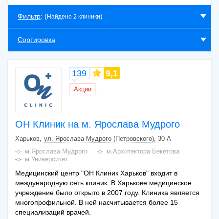
Фильтр
: (
)
Найдено 2 клиники
Сортировка
139
9,1
Акции
ОН Клиник на м. Ярослава Мудрого
Харьков
ул. Ярослава Мудрого (Петровского), 30 А
м.Ярослава Мудрого
м.Архитектора Бекетова
м.Университет
Медицинский центр "ОН Клиник Харьков" входит в
международную сеть клиник. В Харькове медицинское
учреждение было открыто в 2007 году. Клиника является
многопрофильной. В ней насчитывается более 15
специализаций врачей.