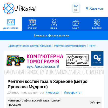
UA
Харьков
RU
Диагностика
Клиники
Врачи
Акции
Болезни
Диагностические центры Харькова
Рентген (рентгенография)
Рентген костей таза
Рентген костей таза в Харькове (метро
Ярослава Мудрого)
Диагностические центры:
Киевская
Университет
Рентгенография костей таза прямая
525 грн
проекция