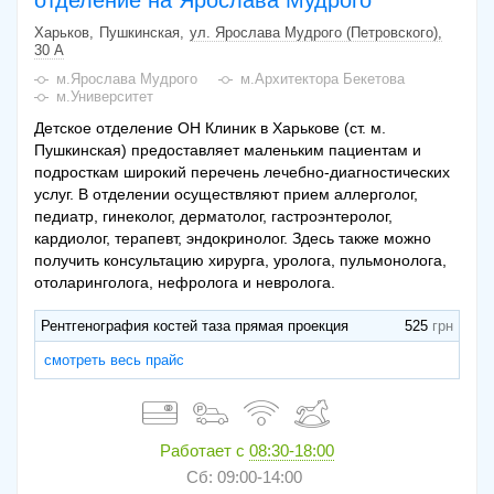
отделение на Ярослава Мудрого
Харьков
Пушкинская
ул. Ярослава Мудрого (Петровского),
30 А
м.Ярослава Мудрого
м.Архитектора Бекетова
м.Университет
Детское отделение ОН Клиник в Харькове (ст. м.
Пушкинская) предоставляет маленьким пациентам и
подросткам широкий перечень лечебно-диагностических
услуг. В отделении осуществляют прием аллерголог,
педиатр, гинеколог, дерматолог, гастроэнтеролог,
кардиолог, терапевт, эндокринолог. Здесь также можно
получить консультацию хирурга, уролога, пульмонолога,
отоларинголога, нефролога и невролога.
Рентгенография костей таза прямая проекция
525
смотреть весь прайс
Работает с
08:30-18:00
Сб: 09:00-14:00