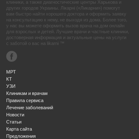
клиники, а также диагностические центры Харькова и
других городов Украины. Лікарні («Ликарни») помогут
вам быстро найти хорошего доктора и оформить заявку
на консультацию к нему, не выходя из дома. Более того,
у нас вы можете оформить вызов врача на дом онлайн
для взрослых и детей. Лучшие врачи и частные клиники,
достоверная информация и актуальные цены на услуги
с заботой о вас на likarni ™
МРТ
КТ
УЗИ
Клиникам и врачам
Правила сервиса
Лечение заболеваний
Новости
Статьи
Карта сайта
Предложения