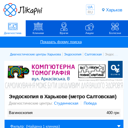
UA
Харьков
RU
Диагностика
Клиники
Врачи
Акции
Болезни
Диагностические центры Харькова
Эндоскопия
Салтовская
Эндоскопия в Харькове (метро Салтовская)
Эндоскопия в Харькове (метро Салтовская)
Диагностические центры:
Студенческая
Победа
Вагиноскопия
400 грн
Фильтр
: (
)
Найдена 1 клиника