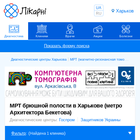
UA
Харьков
RU
Диагностика
Клиники
Врачи
Акции
Болезни
Диагностические центры Харькова
МРТ (магнитно-резонансная томография)
МРТ брюшной полости в Харькове (метро
Архитектора Бекетова)
Диагностические центры:
Госпром
Защитников Украины
Фильтр
: (
)
Найдена 1 клиника