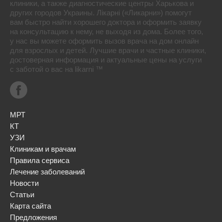
клиники, а также диагностические центры Харькова и
других городов Украины. Лікарні («Ликарни») помогут
вам быстро найти хорошего доктора и оформить заявку
на консультацию к нему, не выходя из дома. Более того,
у нас вы можете оформить вызов врача на дом онлайн
для взрослых и детей. Лучшие врачи и частные клиники,
достоверная информация и актуальные цены на услуги
с заботой о вас на likarni ™
МРТ
КТ
УЗИ
Клиникам и врачам
Правила сервиса
Лечение заболеваний
Новости
Статьи
Карта сайта
Предложения