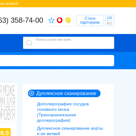
их комісій.
UA
63) 358-74-00
Стати
партнером
RU
Поиск услуги или клиники
Дуплексное сканирование
Допплерография сосудов
головного мозга
(Транскраниальная
доплерография)
Дуплексное сканирование аорты
9,0
и ее ветвей