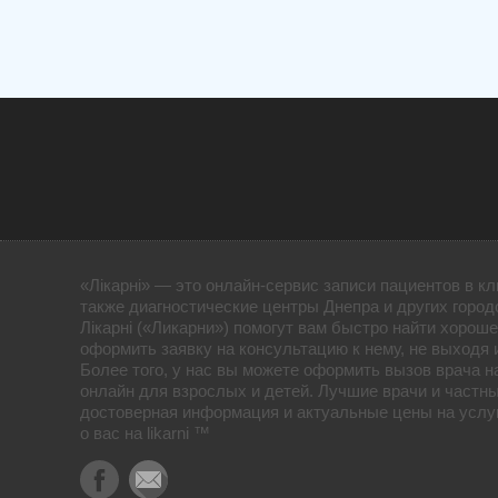
«Лікарні» — это онлайн-сервис записи пациентов в кл
также диагностические центры Днепра и других город
Лікарні («Ликарни») помогут вам быстро найти хороше
оформить заявку на консультацию к нему, не выходя 
Более того, у нас вы можете оформить вызов врача н
онлайн для взрослых и детей. Лучшие врачи и частны
достоверная информация и актуальные цены на услуг
о вас на likarni ™