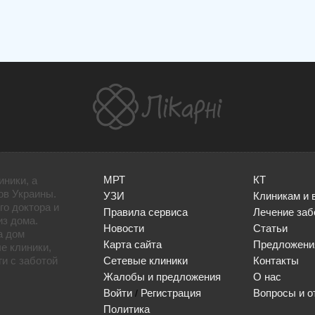
МРТ
КТ
иники, а
ов Украины.
УЗИ
Клиникам и 
го доктора и
Правила сервиса
Лечение заб
из дома.
Новости
Статьи
а дом
Карта сайта
Предложени
е клиники,
и с заботой
Сетевые клиники
Контакты
Жалобы и предложения
О нас
Войти
Регистрация
Вопросы и о
/
Политика