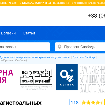
єнтів "Лікарні" є
БЕЗКОШТОВНИМ
для пацієнтів та не містить ніяких прихован
+38 (0
Болезни
Статьи
Дуплексное сканирование магистральных сосудов головы
Проспект Свободы
тро Проспект Свободы)
магистральных
118