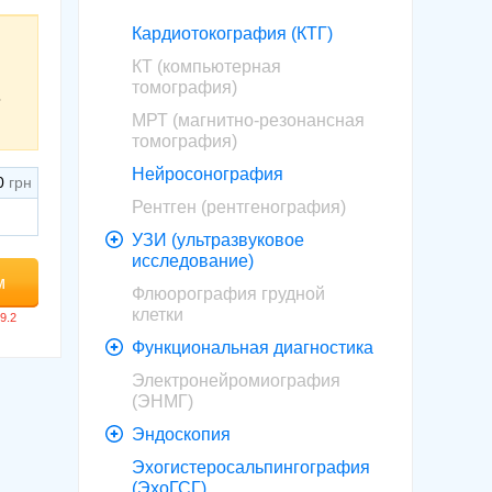
Кардиотокография (КТГ)
КТ (компьютерная
томография)
ь
МРТ (магнитно-резонансная
томография)
Нейросонография
0
Рентген (рентгенография)
УЗИ (ультразвуковое
исследование)
м
Флюорография грудной
клетки
Функциональная диагностика
Электронейромиография
(ЭНМГ)
Эндоскопия
Эхогистеросальпингография
(ЭхоГСГ)