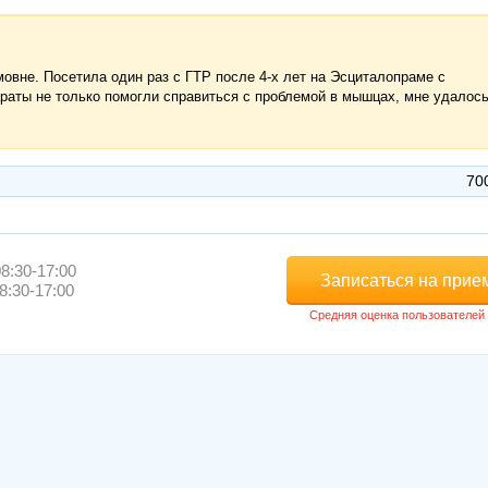
овне. Посетила один раз с ГТР после 4-х лет на Эсциталопраме с
аты не только помогли справиться с проблемой в мышцах, мне удалос
70
8:30-17:00
Записаться на прие
8:30-17:00