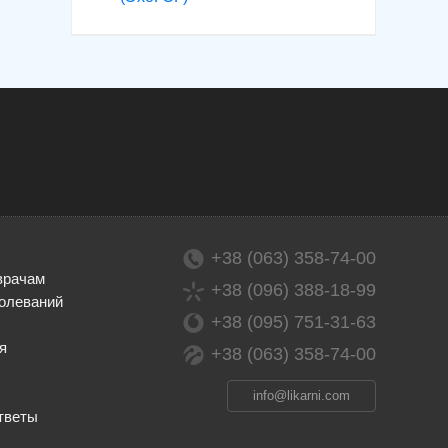
+38 (063) 358-74-00
врачам
+38 (096) 388-18-99
олеваний
+38 (095) 751-31-63
я
+38 (063) 358-74-00
info@likarni.com
тветы