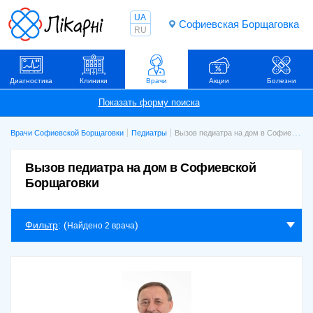
UA
Софиевская Борщаговка
RU
Диагностика
Клиники
Врачи
Акции
Болезни
Врачи Софиевской Борщаговки
Педиатры
Вызов педиатра на дом в Софиевской Борщаговки
Вызов педиатра на дом в Софиевской
Борщаговки
Фильтр
: (
)
Найдено 2 врача