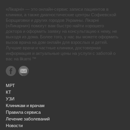
«Лікарні» — это онлайн-сервис записи пациентов в
клиники, а также диагностические центры Софиевской
Борщаговки и других городов Украины. Лікарні
(«Ликарни») помогут вам быстро найти хорошего
доктора и оформить заявку на консультацию к нему, не
выходя из дома. Более того, у нас вы можете оформить
вызов врача на дом онлайн для взрослых и детей.
Лучшие врачи и частные клиники, достоверная
информация и актуальные цены на услуги с заботой о
вас на likarni ™
МРТ
КТ
УЗИ
Клиникам и врачам
Правила сервиса
Лечение заболеваний
Новости