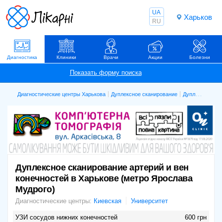
UA
Харьков
RU
Диагностика
Клиники
Врачи
Акции
Болезни
Диагностические центры Харькова
Дуплексное сканирование
Дуплексное сканирование артерий и вен конечностей
Дуплексное сканирование артерий и вен
конечностей в Харькове (метро Ярослава
Мудрого)
Диагностические центры:
Киевская
Университет
УЗИ сосудов нижних конечностей
600 грн