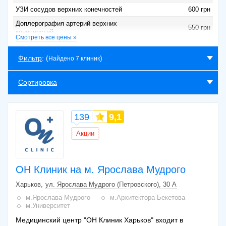
УЗИ сосудов верхних конечностей
600 грн
Доплерография артерий верхних
550 грн
конечностей
Смотреть все цены »
Допплерография артерий нижних
550 грн
конечностей
Фильтр
: (
)
Найдено 7 клиник
Доплерография вен верхних конечностей
550 грн
Сортировка
Доплерография вен нижних конечностей
550 грн
Допплерография вен или артерий нижних и
520 грн
верхних конечностей (одной)
139
9,1
УЗИ вен нижних или верхних конечностей
в первичном приеме флеболога (с
600 грн
Акции
доплерографией)
Допплерография вен или артерий нижних
450 грн
или верхних конечностей (одной)
ОН Клиник на м. Ярослава Мудрого
Допплерография вен и артерий нижних или
500 грн
верхних конечностей (одной)
Харьков
ул. Ярослава Мудрого (Петровского), 30 А
м.Ярослава Мудрого
м.Архитектора Бекетова
м.Университет
Медицинский центр "ОН Клиник Харьков" входит в