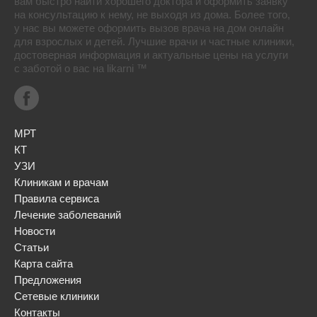
вам быстро найти хорошего доктора и оформить заявку
на консультацию к нему, не выходя из дома. Более того,
у нас вы можете оформить вызов врача на дом онлайн
для взрослых и детей. Лучшие врачи и частные клиники,
достоверная информация и актуальные цены на услуги
с заботой о вас на likarni ™
МРТ
КТ
УЗИ
Клиникам и врачам
Правила сервиса
Лечение заболеваний
Новости
Статьи
Карта сайта
Предложения
Сетевые клиники
Контакты