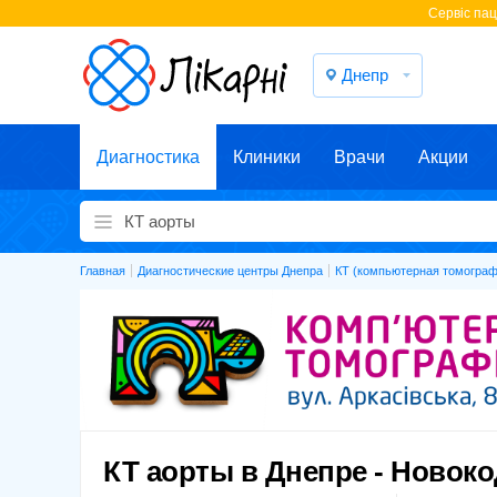
Cервіс паці
Днепр
Диагностика
Клиники
Врачи
Акции
Главная
Диагностические центры Днепра
КТ (компьютерная томограф
КТ аорты в Днепре - Новок