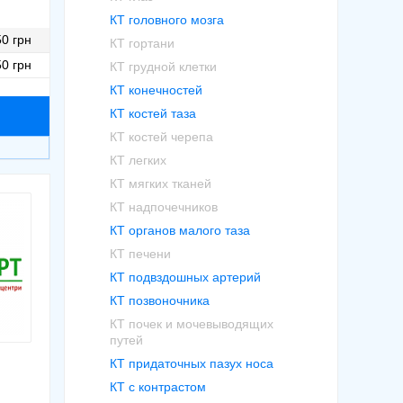
КТ головного мозга
0 грн
КТ гортани
0 грн
КТ грудной клетки
КТ конечностей
КТ костей таза
КТ костей черепа
КТ легких
КТ мягких тканей
КТ надпочечников
КТ органов малого таза
КТ печени
КТ подвздошных артерий
КТ позвоночника
КТ почек и мочевыводящих
путей
КТ придаточных пазух носа
КТ с контрастом