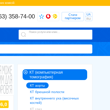
их комісій.
UA
63) 358-74-00
Стати
партнером
RU
Поиск услуги или клиники
КТ (компьютерная
томография)
КТ аорты
КТ брюшной полости
КТ внутреннего уха (височных
костей)
6,0
КТ глаз