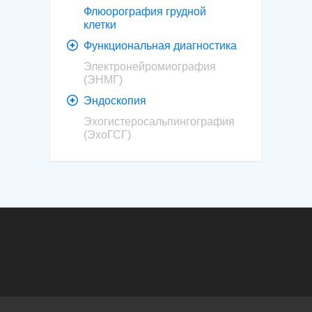
Флюорография грудной
клетки
Функциональная диагностика
Электронейромиография
(ЭНМГ)
Эндоскопия
Эхогистеросальпингография
(ЭхоГСГ)