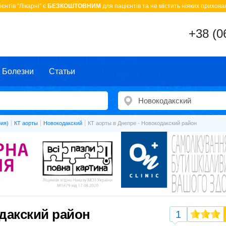
єнтів "Лікарні" є
БЕЗКОШТОВНИМ
для пацієнтів та не містить ніяких прихован
+38 (0
Болезни
Статьи
ия)
КТ аорты
Новокодакский
КТ аорты в Днепре - Новокодакский район
одакский район
1