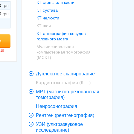
КТ стопы или кисти
0
КТ сустава
0
КТ челюсти
КТ шеи
КТ-ангиография сосудов
головного мозга
м
Мультиспиральная
компьютерная томография
(МСКТ)
Дуплексное сканирование
Кардиотокография (КТГ)
МРТ (магнитно-резонансная
томография)
Нейросонография
Рентген (рентгенография)
УЗИ (ультразвуковое
исследование)