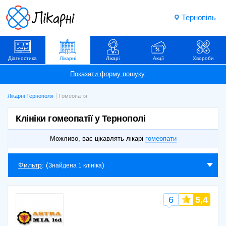
Тернопіль
Діагностика
Лікарні
Лікарі
Акції
Хвороби
Лікарні Тернополя
Гомеопатія
Клініки гомеопатії у Тернополі
Можливо, вас цікавлять лікарі
гомеопати
Фильтр
: (
)
Знайдена 1 клініка
6
5,4