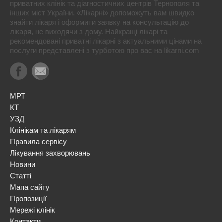
приватних клінік та діагностичних центрів Тернополя та
інших міст України. «Лікарні» допоможуть вам швидко
знайти лікаря і оформити заявку на консультацію до
лікаря, не виходячи з дому. Найкращі лікарі та
рекомендовані приватні лікарні з актуальними цінами на
послуги представлені з турботою про вас на likarni.com
МРТ
КТ
УЗД
Клінікам та лікарям
Правила сервісу
Лікування захворювань
Новини
Статті
Мапа сайту
Пропозиції
Мережі клінік
Контакти