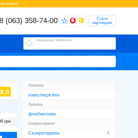
их комісій.
8 (063) 358-74-00
Стати
партнером
Наприклад: Флебологія
Лазерна
8,0
коагуляція вен
Лазерну
флебектомія
0 грн
Склеротерапія
Склеротерапія
4