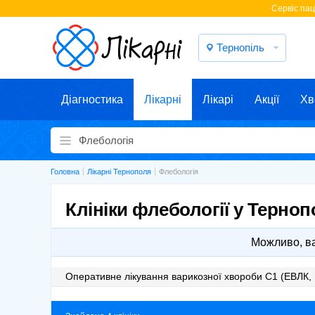
Cервіс паці
Тернопіль
Діагностика
Лікарні
Лікарі
Акції
Хв
Головна
Лікарні Тернополя
Флебологія
Клініки флебології у Терноп
Можливо, ва
Оперативне лікування варикозної хвороби С1 (ЕВЛК, 