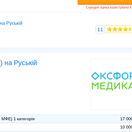
на Руській
11
) на Руській
 МФЕ) 1 категорія
17 00
10 00