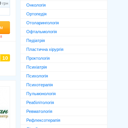
0
Онкологія
Ортопедія
Отоларингологія
ом
Офтальмологія
Педіатрія
Пластична хірургія
10
Проктологія
Психіатрія
Психологія
Психотерапія
Пульмонологія
Реабілітологія
Ревматологія
Рефлексотерапія