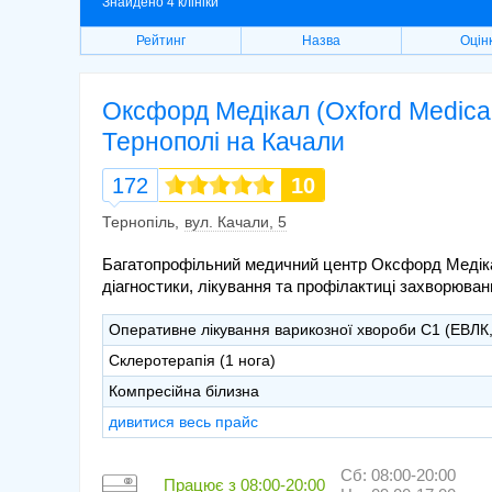
Знайдено 4 клініки
Рейтинг
Назва
Оцін
Оксфорд Медікал (Oxford Medical
Тернополі на Качали
172
10
Тернопіль
вул. Качали, 5
Багатопрофільний медичний центр Оксфорд Медікал
діагностики, лікування та профілактиці захворюван
Оперативне лікування варикозної хвороби С1 (ЕВЛК,
Склеротерапія (1 нога)
Компресійна білизна
дивитися весь прайс
Сб: 08:00-20:00
Працює з
08:00-20:00