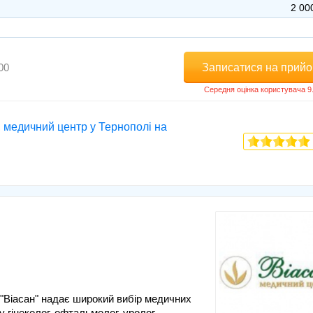
2 00
Записатися на прий
00
, медичний центр у Тернополі на
 "Віасан" надає широкий вибір медичних
 гінеколог, офтальмолог, уролог,