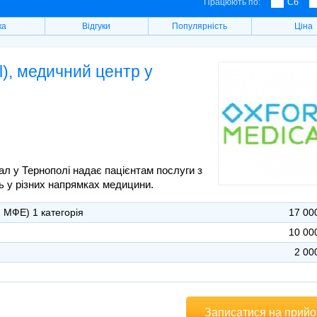
Працюють по:
Сб
ка
Відгуки
Популярність
Ціна
), медичний центр у
 у Тернополі надає пацієнтам послуги з
ь у різних напрямках медицини.
 МФЕ) 1 категорія
17 00
10 00
2 00
Записатися на прий