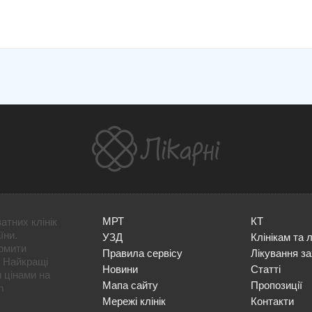
МРТ
КТ
атних клінік
їни.
УЗД
Клінікам та 
ормити
Правила сервісу
Лікування з
. Найкращі
Новини
Статті
и цінами на
Мапа сайту
Пропозиції
m
Мережі клінік
Контакти