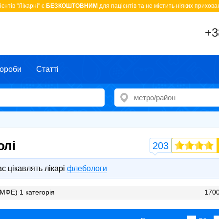
єнтів "Лікарні" є
БЕЗКОШТОВНИМ
для пацієнтів та не містить ніяких прихован
+3
ороби
Статті
олі
203
с цікавлять лікарі
флебологи
МФЕ) 1 категорія
1700