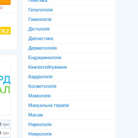
Генетика
Гепатологія
Гомеопатія
Дієтологія
9,2
Діагностика
Дерматологія
Ендокринологія
Кінезіотейпування
Кардіологія
Косметологія
Мамологія
Мануальна терапія
Масаж
0
Наркологія
0
Неврологія