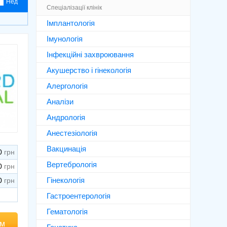
Нед
Спеціалізації клінік
Імплантологія
Імунологія
Інфекційні захвроювання
Акушерство і гінекологія
Алергологія
Аналізи
Андрологія
Анестезіологія
Вакцинація
0
Вертебрологія
0
Гінекологія
0
Гастроентерологія
Гематологія
ом