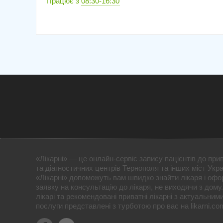
Працює з
08:30-16:30
«Лікарні» — це онлайн-сервіс запису пацієнтів до прив
та діагностичних центрів Тернополя та інших міст Укра
«Лікарні» допоможуть вам швидко знайти лікаря і оф
заявку на консультацію до лікаря, не виходячи з дому
лікарі та рекомендовані приватні лікарні з актуальним
послуги представлені з турботою про вас на likarni.co