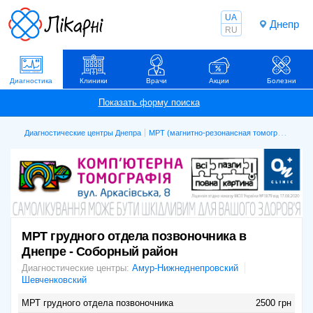
UA
Днепр
RU
Диагностика
Клиники
Врачи
Акции
Болезни
Диагностические центры Днепра
МРТ (магнитно-резонансная томография)
М
МРТ грудного отдела позвоночника в
Днепре - Соборный район
Диагностические центры:
Амур-Нижнеднепровский
Шевченковский
МРТ грудного отдела позвоночника
2500 грн