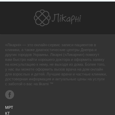
«Лікарні» — это онлайн-сервис записи пациентов в
клиники, а также диагностические центры Днепра и
других городов Украины. Лікарні («Ликарни») помогут
вам быстро найти хорошего доктора и оформить заявку
на консультацию к нему, не выходя из дома. Более того,
у нас вы можете оформить вызов врача на дом онлайн
для взрослых и детей. Лучшие врачи и частные клиники,
достоверная информация и актуальные цены на услуги
с заботой о вас на likarni ™
МРТ
КТ