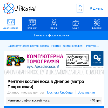
UA
Днепр
RU
Диагностика
Клиники
Врачи
Акции
Болезни
Диагностические центры Днепра
Рентген (рентгенография)
Рентген костей носа
Рентген костей носа в Днепре (метро
Покровская)
Диагностические центры:
Проспект Свободы
Вокзальная
Рентгенография костей носа
440 грн