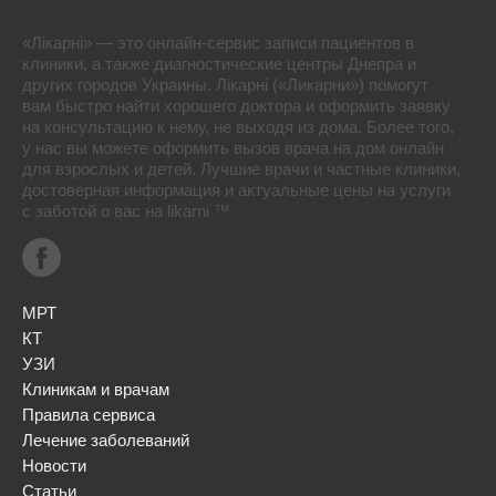
«Лікарні» — это онлайн-сервис записи пациентов в
клиники, а также диагностические центры Днепра и
других городов Украины. Лікарні («Ликарни») помогут
вам быстро найти хорошего доктора и оформить заявку
на консультацию к нему, не выходя из дома. Более того,
у нас вы можете оформить вызов врача на дом онлайн
для взрослых и детей. Лучшие врачи и частные клиники,
достоверная информация и актуальные цены на услуги
с заботой о вас на likarni ™
МРТ
КТ
УЗИ
Клиникам и врачам
Правила сервиса
Лечение заболеваний
Новости
Статьи