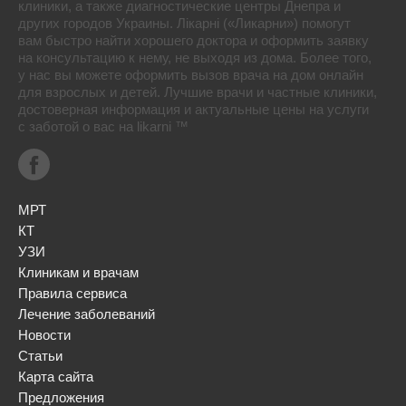
клиники, а также диагностические центры Днепра и
других городов Украины. Лікарні («Ликарни») помогут
вам быстро найти хорошего доктора и оформить заявку
на консультацию к нему, не выходя из дома. Более того,
у нас вы можете оформить вызов врача на дом онлайн
для взрослых и детей. Лучшие врачи и частные клиники,
достоверная информация и актуальные цены на услуги
с заботой о вас на likarni ™
МРТ
КТ
УЗИ
Клиникам и врачам
Правила сервиса
Лечение заболеваний
Новости
Статьи
Карта сайта
Предложения