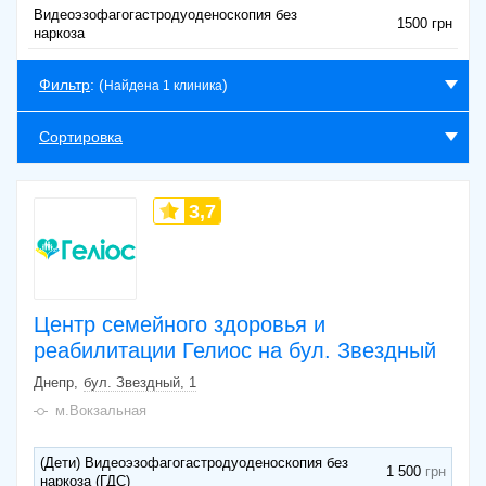
Видеоэзофагогастродуоденоскопия без
1500 грн
наркоза
Фильтр
: (
)
Найдена 1 клиника
Сортировка
3,7
Центр семейного здоровья и
реабилитации Гелиос на бул. Звездный
Днепр
бул. Звездный, 1
м.Вокзальная
(Дети) Видеоэзофагогастродуоденоскопия без
1 500
наркоза (ГДС)