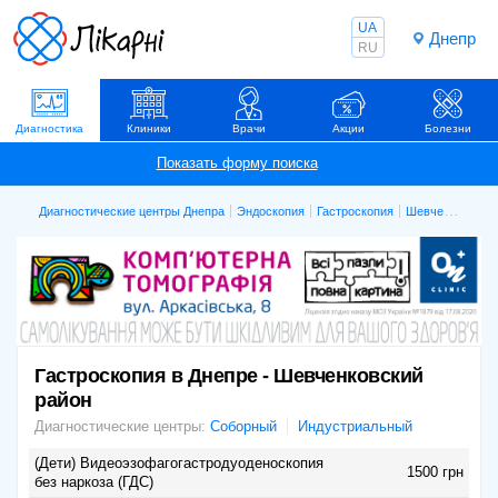
UA
Днепр
RU
Диагностика
Клиники
Врачи
Акции
Болезни
Диагностические центры Днепра
Эндоскопия
Гастроскопия
Шевченковский
Гастроскопия в Днепре - Шевченковский
район
Диагностические центры:
Соборный
Индустриальный
(Дети) Видеоэзофагогастродуоденоскопия
1500 грн
без наркоза (ГДС)