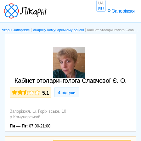
UA
RU
Запоріжжя
лікарні Запоріжжя
лікарні у Комунарському районі
Кабінет отоларинголога Славчевої Є. О.
Кабінет отоларинголога Славчевої Є. О.
4 відгуки
5.1
Запоріжжя,
ш. Горіхівське, 10
р.Комунарський
Пн — Пт:
07:00-21:00