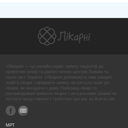
«Лікарні» — це онлайн-сервіс запису пацієнтів до
приватних клінік та діагностичних центрів Львова та
інших міст України. «Лікарні» допоможуть вам швидко
знайти лікаря і оформити заявку на консультацію до
лікаря, не виходячи з дому. Найкращі лікарі та
рекомендовані приватні лікарні з актуальними цінами на
послуги представлені з турботою про вас на likarni.com
МРТ