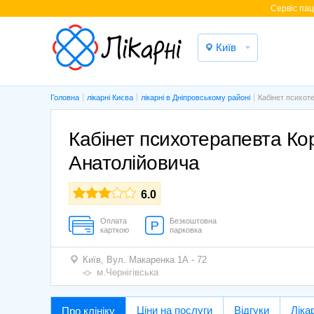
Cервіс паці
Київ
Головна
лікарні Києва
лікарні в Дніпровському районі
Кабінет психот
Кабінет психотерапевта К
Анатолійовича
6.0
Оплата
Безкоштовна
карткою
парковка
Київ,
Вул. Макаренка 1А - 72
м.Чернігівська
Ціни на послуги
Відгуки
Лікар
Про клініку