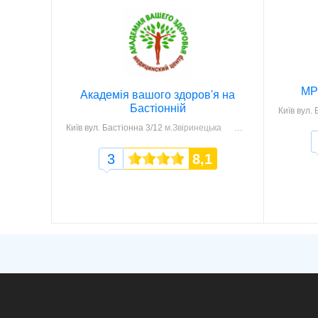
МР
Академія вашого здоров'я на
Бастіонній
Київ
вул. 
Київ
вул. Бастіонна 3/12
м.Звіринецька
3
8,1