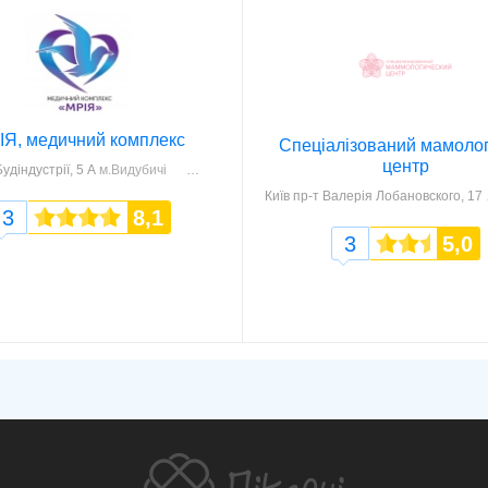
ІЯ, медичний комплекс
Спеціалізований мамолог
центр
Будіндустрії, 5 А
м.Видубичі
Київ
пр-т Валерія Лобановского, 17
3
8,1
3
5,0