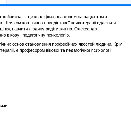
олійовича — це кваліфікована допомога пацієнтам з
. Шляхом когнітивно-поведінкової психотерапії вдається
цінку, навчити людину радіти життю. Олександр
ив вікову і педагогічну психологію.
огічних основ становлення професійних якостей людини. Крім
ерапії, є професором вікової та педагогічної психології.
тьми;