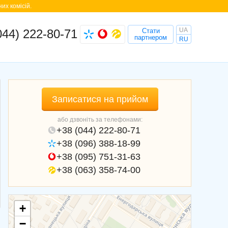
их комісій.
UA
044) 222-80-71
Стати
партнером
RU
Записатися на прийом
або дзвоніть за телефонами:
+38 (044) 222-80-71
+38 (096) 388-18-99
+38 (095) 751-31-63
+38 (063) 358-74-00
+
−