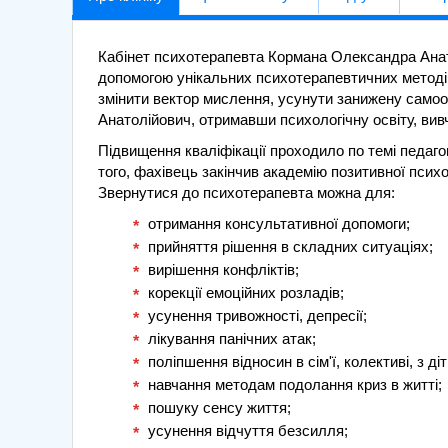
Кабінет психотерапевта Кормана Олександра Анат
допомогою унікальних психотерапевтичних методів
змінити вектор мислення, усунути занижену самоо
Анатолійович, отримавши психологічну освіту, вивч
Підвищення кваліфікації проходило по темі педаг
того, фахівець закінчив академію позитивної психот
Звернутися до психотерапевта можна для:
отримання консультативної допомоги;
прийняття рішення в складних ситуаціях;
вирішення конфліктів;
корекції емоційних розладів;
усунення тривожності, депресії;
лікування панічних атак;
поліпшення відносин в сім'ї, колективі, з ді
навчання методам подолання криз в житті;
пошуку сенсу життя;
усунення відчуття безсилля;