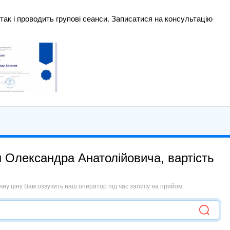
так і проводить групові сеанси. Записатися на консультацію
 Олександра Анатолійовича, вартість
Точну ціну Вам озвучить наш оператор під час запису на прийом.