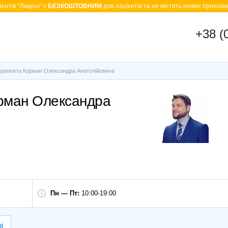
єнтів "Лікарні" є
БЕЗКОШТОВНИМ
для пацієнтів та не містить ніяких прихован
+38 (
ерапевта Корман Олександра Анатолійовича
орман Олександра
Пн — Пт:
10:00-19:00
і