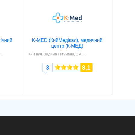
ічний
K-MED (КийМедікал), медичний
центр (К-МЕД)
Київ
вул. Вадима Гетьмана, 1 А
3
8,1