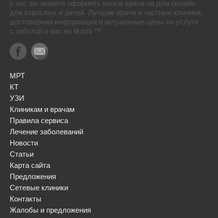
у нас вы можете оформить вызов врача на дом онлайн
для взрослых и детей. Лучшие врачи и частные клиники,
достоверная информация и актуальные цены на услуги
с заботой о вас на likarni ™
МРТ
КТ
УЗИ
Клиникам и врачам
Правила сервиса
Лечение заболеваний
Новости
Статьи
Карта сайта
Предложения
Сетевые клиники
Контакты
Жалобы и предложения