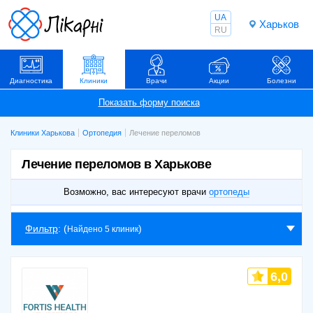
UA
Харьков
RU
Диагностика
Клиники
Врачи
Акции
Болезни
Клиники Харькова
Ортопедия
Лечение переломов
Лечение переломов в Харькове
Возможно, вас интересуют врачи
ортопеды
Фильтр
: (
)
Найдено 5 клиник
6,0