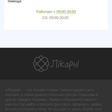
помощи.
Работает с
09:00-20:00
Сб: 09:00-20:00
«Лікарні» — это онлайн-сервис записи пациентов в
клиники, а также диагностические центры Харькова и
других городов Украины. Лікарні («Ликарни») помогут
вам быстро найти хорошего доктора и оформить заявку
на консультацию к нему, не выходя из дома. Более того,