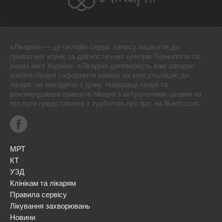
«Лікарні» — це онлайн-сервіс запису пацієнтів до
приватних клінік та діагностичних центрів Тернополя та
інших міст України. «Лікарні» допоможуть вам швидко
знайти лікаря і оформити заявку на консультацію до
лікаря, не виходячи з дому. Найкращі лікарі та
рекомендовані приватні лікарні з актуальними цінами на
послуги представлені з турботою про вас на likarni.com
МРТ
КТ
УЗД
Клінікам та лікарям
Правила сервісу
Лікування захворювань
Новини