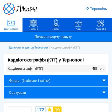
Тернопіль
Діагностика
Лікарні
Лікарі
Акції
Хвороби
Діагностичні центри Тернополя
Кардіотокографія (КТГ)
Кардіотокографія (КТГ) у Тернополі
Кардіотокографія (КТГ)
485 грн.
Фільтр
: (
)
Знайдено 3 клініки
Сортувати
172
10