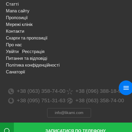
Статті
Мапа сайту
Пропозиції
Мережі клінік
Контакти
Скарги та пропозиції
Про нас
Увійти
Реєстрація
/
Питання та відповіді
Політика конфіденційності
Санаторії
+38 (063) 358-74-00
+38 (096) 388-18-99
+38 (095) 751-31-63
+38 (063) 358-74-00
info@likarni.com
ЗАПИСАТИСЯ ПО ТЕЛЕФОНУ
Сopyright 2026 © / likarni.com / ТОВ «ЛІМАРКЕТИНГ СОЛЮШЕНЗ», ЄДРПОУ 41991368