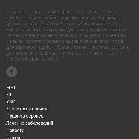
«Лікарні» — это онлайн-сервис записи пациентов в
клиники, а также диагностические центры Харькова и
других городов Украины. Лікарні («Ликарни») помогут
вам быстро найти хорошего доктора и оформить заявку
на консультацию к нему, не выходя из дома. Более того,
у нас вы можете оформить вызов врача на дом онлайн
для взрослых и детей. Лучшие врачи и частные клиники,
достоверная информация и актуальные цены на услуги
с заботой о вас на likarni ™
МРТ
КТ
УЗИ
Клиникам и врачам
Правила сервиса
Лечение заболеваний
Новости
Статьи