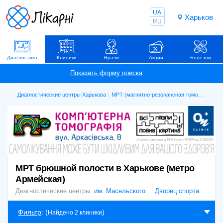
UA
Харьков
RU
Диагностика
Клиники
Врачи
Акции
Болезни
Диагностические центры Харькова
МРТ (магнитно-резонансная томография)
МРТ брюшной полости в Харькове (метро
Армейская)
Диагностические центры:
им. Масельского
Дворец спорта
Фильтр
: (
)
Найдено 2 клиники