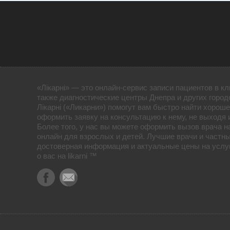
«Лікарні» — это онлайн-сервис записи пациентов в кл
также диагностические центры Днепра и других город
Лікарні («Ликарни») помогут вам быстро найти хороше
оформить заявку на консультацию к нему, не выходя 
Более того, у нас вы можете оформить вызов врача н
онлайн для взрослых и детей. Лучшие врачи и частны
достоверная информация и актуальные цены на услуг
о вас на likarni ™