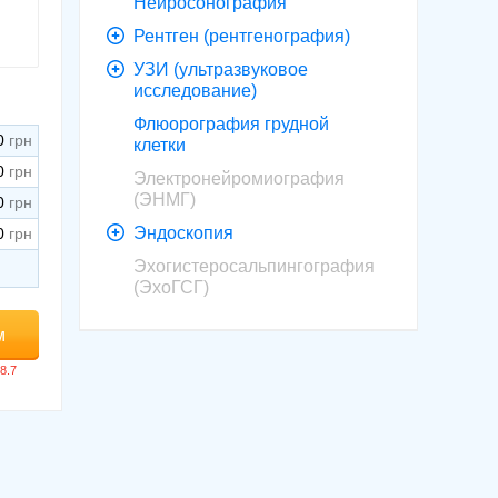
Нейросонография
Рентген (рентгенография)
УЗИ (ультразвуковое
исследование)
Флюорография грудной
0
клетки
0
Электронейромиография
(ЭНМГ)
0
Эндоскопия
0
Эхогистеросальпингография
(ЭхоГСГ)
м