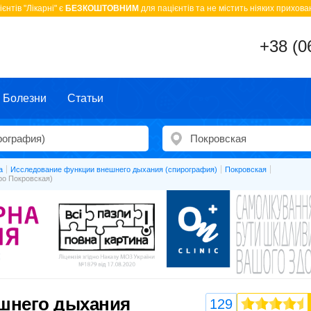
єнтів "Лікарні" є
БЕЗКОШТОВНИМ
для пацієнтів та не містить ніяких прихован
+38 (0
Болезни
Статьи
а
Исследование функции внешнего дыхания (спирография)
Покровская
ро Покровская)
шнего дыхания
129