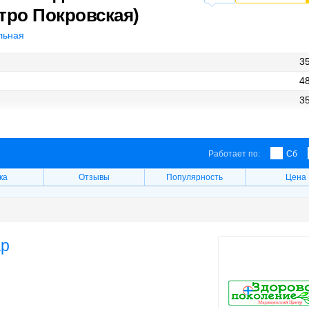
тро Покровская)
льная
35
48
35
48
Работает по:
Сб
ка
Отзывы
Популярность
Цена
ар