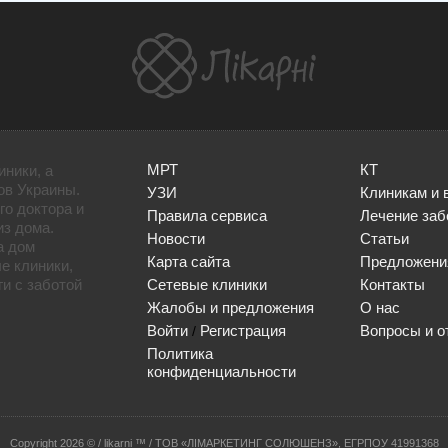
МРТ
КТ
иники, а
ов Украины.
УЗИ
Клиникам и 
го доктора и
Правила сервиса
Лечение заб
из дома.
Новости
Статьи
а дом
Карта сайта
Предложени
е клиники,
и с заботой
Сетевые клиники
Контакты
Жалобы и предложения
О нас
Войти
Регистрация
Вопросы и о
/
Политика
конфиденциальности
Сopyright 2026 © / likarni ™ / ТОВ «ЛІМАРКЕТИНГ СОЛЮШЕНЗ», ЕГРПОУ 41991368