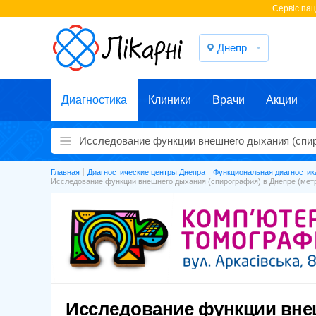
Cервіс паці
Днепр
Диагностика
Клиники
Врачи
Акции
Главная
Диагностические центры Днепра
Функциональная диагностик
Исследование функции внешнего дыхания (спирография) в Днепре (мет
Исследование функции вне