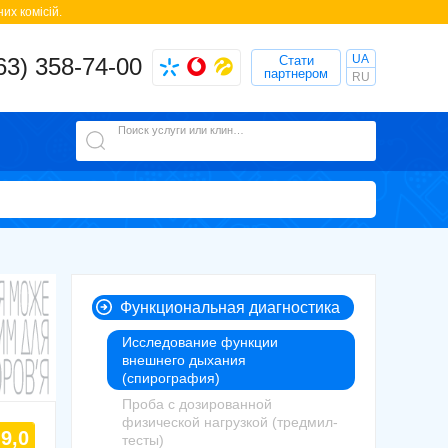
их комісій.
UA
63) 358-74-00
Стати
партнером
RU
Поиск услуги или клиники
Функциональная диагностика
Исследование функции
внешнего дыхания
(спирография)
Проба с дозированной
физической нагрузкой (тредмил-
9,0
тесты)