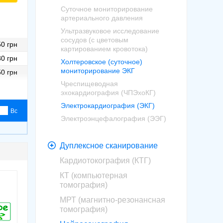
Суточное мониторирование
артериального давления
Ультразвуковое исследование
сосудов (с цветовым
0 грн
картированием кровотока)
0 грн
Холтеровское (суточное)
мониторирование ЭКГ
0 грн
Чреспищеводная
0 грн
эхокардиография (ЧПЭхоКГ)
Электрокардиография (ЭКГ)
Вс
Электроэнцефалография (ЭЭГ)
Дуплексное сканирование
Кардиотокография (КТГ)
КТ (компьютерная
томография)
МРТ (магнитно-резонансная
томография)