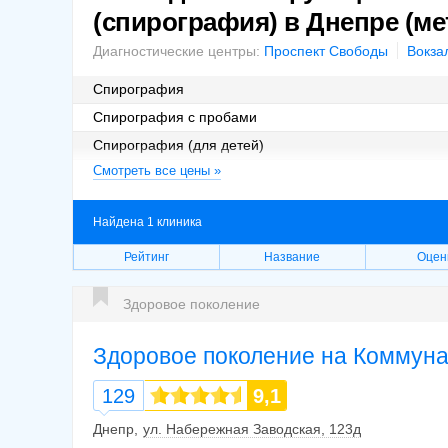
(спирография) в Днепре (ме
Диагностические центры:
Проспект Свободы
Вокза
Спирография
Спирография с пробами
Спирография (для детей)
Смотреть все цены »
Спирография с пробами (для детей)
Найдена 1 клиника
Рейтинг
Название
Оцен
Здоровое поколение
Здоровое поколение на Коммун
129
9,1
Днепр
ул. Набережная Заводская, 123д