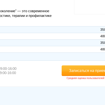
околение" — это современное
остике, терапии и профилактике
35
48
35
48
9:00-16:00
Записаться на прие
9:00-16:00