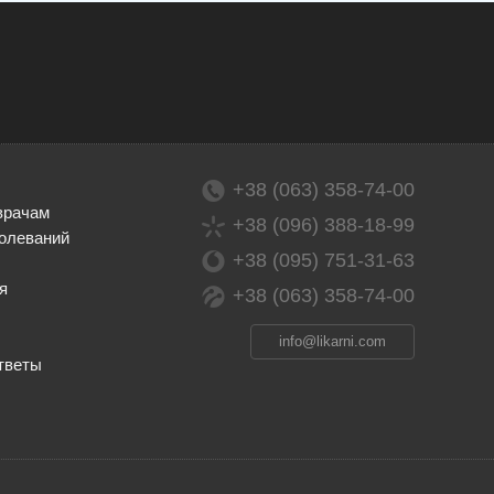
+38 (063) 358-74-00
врачам
+38 (096) 388-18-99
олеваний
+38 (095) 751-31-63
я
+38 (063) 358-74-00
info@likarni.com
тветы