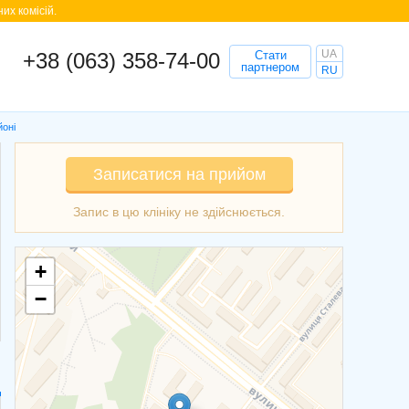
их комісій.
UA
+38 (063) 358-74-00
Стати
партнером
RU
йоні
Записатися на прийом
+
−