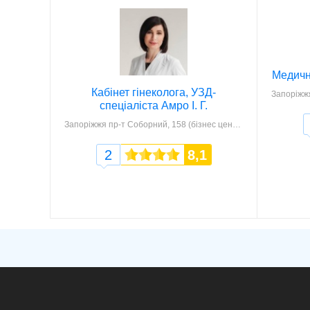
Медичн
Кабінет гінеколога, УЗД-
Запоріжж
спеціаліста Амро І. Г.
Запоріжжя
пр-т Соборний, 158 (бізнес центр "Форум", оф. 258)
2
8,1