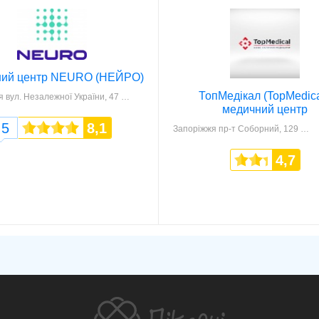
ий центр NEURO (НЕЙРО)
ТопМедікал (TopMedica
я
вул. Незалежної України, 47
медичний центр
5
8,1
Запоріжжя
пр-т Соборний, 129
4,7