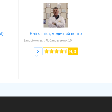
l),
Елітклініка, медичний центр
Запоріжжя
вул. Лобановського, 10
2
9,0