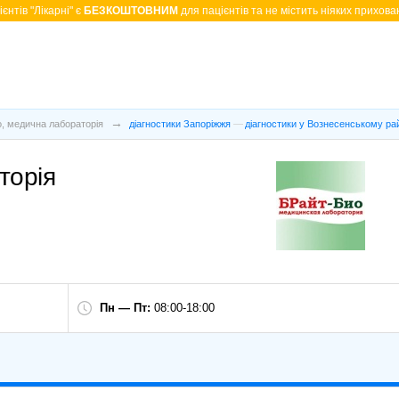
єнтів "Лікарні" є
БЕЗКОШТОВНИМ
для пацієнтів та не містить ніяких прихован
о, медична лабораторія
діагностики Запоріжжя
діагностики у Вознесенському ра
торія
Пн — Пт:
08:00-18:00