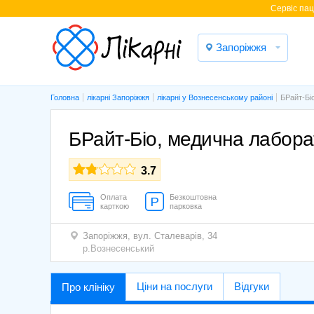
Cервіс паці
Запоріжжя
Головна
лікарні Запоріжжя
лікарні у Вознесенському районі
БРайт-Бі
БРайт-Біо, медична лабора
3.7
Оплата
Безкоштовна
карткою
парковка
Запоріжжя,
вул. Сталеварів, 34
р.Вознесенський
Ціни на послуги
Відгуки
Про клініку