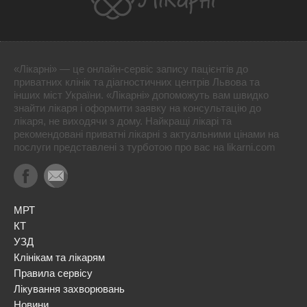
«Лікарні» — це онлайн-сервіс запису пацієнтів до
приватних клінік та діагностичних центрів Львова та
інших міст України. «Лікарні» допоможуть вам швидко
знайти лікаря і оформити заявку на консультацію до
лікаря, не виходячи з дому. Найкращі лікарі та
рекомендовані приватні лікарні з актуальними цінами на
послуги представлені з турботою про вас на likarni.com
МРТ
КТ
УЗД
Клінікам та лікарям
Правила сервісу
Лікування захворювань
Новини