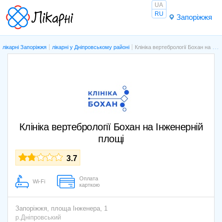
UA
RU
Запоріжжя
лікарні Запоріжжя
лікарні у Дніпровському районі
Клініка вертебрології Бохан на Інженерній площі
Клініка вертебрології Бохан на Інженерній
площі
3.7
Оплата
Wi-Fi
карткою
Запоріжжя,
площа Інженера, 1
р.Дніпровський