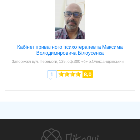
Кабінет приватного психотерапевта Максима
Володимировича Білоусенка
Запоріжжя
вул. Перемоги, 129, оф.300 «б»
р.Олександрівський
1
8,0