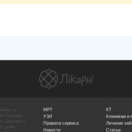
МРТ
КТ
иники, а
ов Украины.
УЗИ
Клиникам и 
го доктора и
Правила сервиса
Лечение заб
из дома.
Новости
Статьи