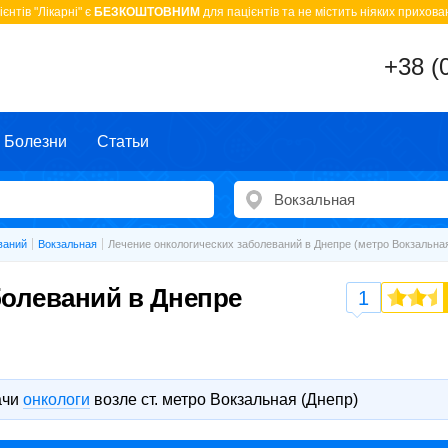
єнтів "Лікарні" є
БЕЗКОШТОВНИМ
для пацієнтів та не містить ніяких прихован
+38 (
Болезни
Статьи
ваний
Вокзальная
Лечение онкологических заболеваний в Днепре (метро Вокзальна
болеваний в Днепре
1
ачи
онкологи
возле ст. метро Вокзальная (Днепр)