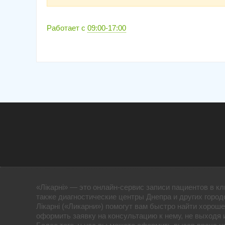
Работает с
09:00-17:00
«Лікарні» — это онлайн-сервис записи пациентов в кл
также диагностические центры Днепра и других город
Лікарні («Ликарни») помогут вам быстро найти хороше
оформить заявку на консультацию к нему, не выходя 