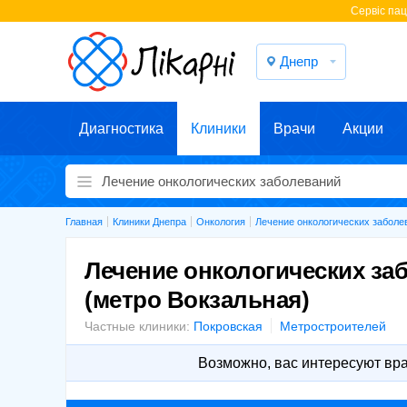
Cервіс паці
Днепр
Диагностика
Клиники
Врачи
Акции
Главная
Клиники Днепра
Онкология
Лечение онкологических заболе
Лечение онкологических за
(метро Вокзальная)
Частные клиники:
Покровская
Метростроителей
Возможно, вас интересуют вр