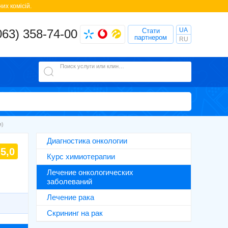
их комісій.
UA
063) 358-74-00
Стати
партнером
RU
Поиск услуги или клиники
я)
Диагностика онкологии
5,0
Курс химиотерапии
Лечение онкологических
заболеваний
Лечение рака
Скрининг на рак