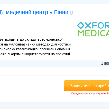
), медичний центр у Вінниці
л" входить до складу всеукраїнської
ся на малоінвазивних методах діагностики
ють високу кваліфікацію, пройшли навчання
оляє лікарям використовувати на практиці...
1 80
Записатися на прий