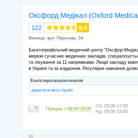
Оксфорд Медікал (Oxford Medical
122
9,4
Вінниця
вул. Пирогова, 34
Багатопрофільний медичний центр "Оксфор-Медіка
мережі сучасних медичних закладів, спеціалізуєть
та лікування за 11 напрямками. Лікарі закладу ма
в Україні та за кордоном. Регулярне навчання дозв
Ехогістеросальпінгоскопія
дивитися весь прайс
Сб: 09:00-17:00
Працює з
08:00-20:00
Нд: 09:00-15:00