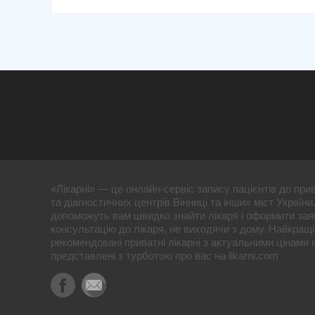
«Лікарні» — це онлайн-сервіс запису пацієнтів до прив
та діагностичних центрів Вінниці та інших міст України.
допоможуть вам швидко знайти лікаря і оформити зая
консультацію до лікаря, не виходячи з дому. Найкращі 
рекомендовані приватні лікарні з актуальними цінами 
представлені з турботою про вас на likarni.com