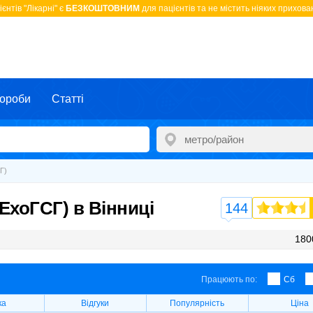
єнтів "Лікарні" є
БЕЗКОШТОВНИМ
для пацієнтів та не містить ніяких прихован
ороби
Статті
Г)
ЕхоГСГ) в Вінниці
144
180
Працюють по:
Сб
ка
Відгуки
Популярність
Ціна