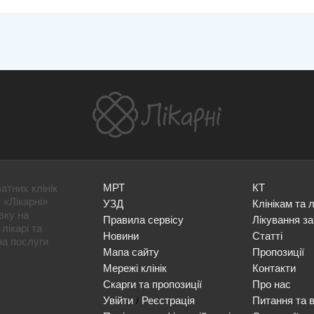
МРТ
КТ
атних клінік
 «Лікарні»
УЗД
Клінікам та 
вку на
Правила сервісу
Лікування з
лікарі та
Новини
Статті
на послуги
Мапа сайту
Пропозиції
Мережі клінік
Контакти
Скарги та пропозиції
Про нас
Увійти
Реєстрація
Питання та в
/