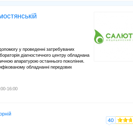
мостянській
допомогу у проведенні затребуваних
бораторія діагностичного центру обладнана
тичною апаратурою останнього покоління.
тифікованому обладнанні передових
:00-16:00
орній
40