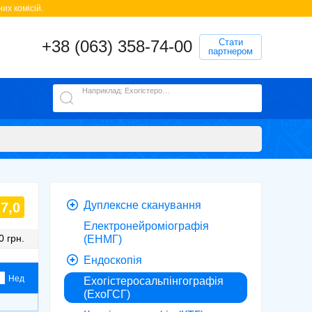
их комісій.
+38 (063) 358-74-00
Стати
партнером
Наприклад: Ехогістеросальпінгографія (ЕхоГСГ)
Дуплексне сканування
7,0
Електронейроміографія
0 грн.
(ЕНМГ)
Ендоскопія
Нед
Ехогістеросальпінгографія
(ЕхоГСГ)