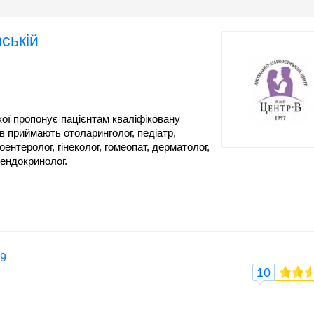
ській
кої пропонує пацієнтам кваліфіковану
в приймають отоларинголог, педіатр,
оентеролог, гінеколог, гомеопат, дерматолог,
, ендокринолог.
39
10