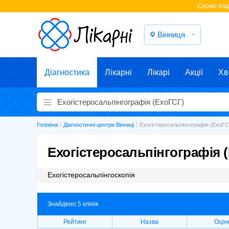
Cервіс паці
Вінниця
Діагностика
Лікарні
Лікарі
Акції
Хв
Головна
Діагностичні центри Вінниці
Ехогістеросальпінгографія (ЕхоГС
Ехогістеросальпінгографія (
Ехогістеросальпінгоскопія
Знайдено 5 клінік
Рейтинг
Назва
Оцін