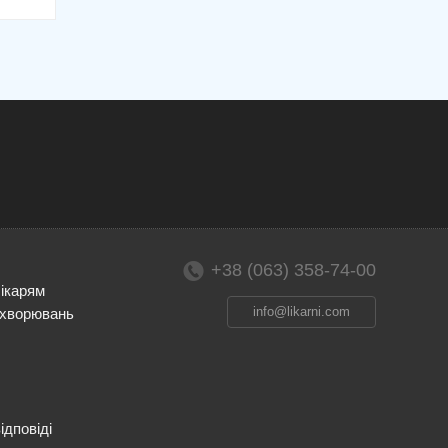
+38 (063) 358-74-00
лікарям
info@likarni.com
ахворювань
ідповіді