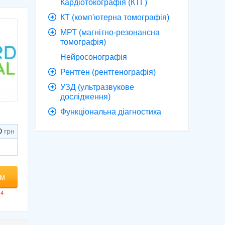
Кардіотокографія (КТГ)
КТ (комп'ютерна томографія)
МРТ (магнітно-резонансна
томографія)
Нейросонографія
Рентген (рентгенографія)
УЗД (ультразвукове
дослідження)
Функціональна діагностика
0
ом