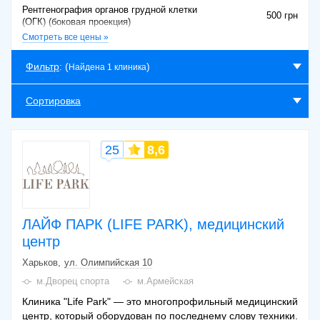
Рентгенография органов грудной клетки
500 грн
(ОГК) (боковая проекция)
Смотреть все цены »
Рентгенография органов грудной клетки
500 грн
(ОГК) (обзорный снимок+прямая проекция)
Фильтр
: (
)
Найдена 1 клиника
Рентгенография грудного отдела
700 грн
позвоночника (в двух проекциях)
Сортировка
25
8,6
ЛАЙФ ПАРК (LIFE PARK), медицинский
центр
Харьков
ул. Олимпийская 10
м.Дворец спорта
м.Армейская
Клиника "Life Park" — это многопрофильный медицинский
центр, который оборудован по последнему слову техники.