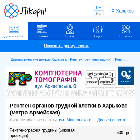
UA
Харьков
RU
Диагностика
Клиники
Врачи
Акции
Болезни
Диагностические центры Харькова
Рентген (рентгенография)
Рентген органов грудной клетки
Рентген органов грудной клетки в Харькове
(метро Армейская)
Диагностические центры:
им. Масельского
Дворец спорта
Рентгенография грудины (боковая
500 грн
проекция)