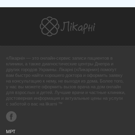
«Лікарні» — это онлайн-сервис записи пациентов в
клиники, а также диагностические центры Днепра и
других городов Украины. Лікарні («Ликарни») помогут
вам быстро найти хорошего доктора и оформить заявку
на консультацию к нему, не выходя из дома. Более того,
у нас вы можете оформить вызов врача на дом онлайн
для взрослых и детей. Лучшие врачи и частные клиники,
достоверная информация и актуальные цены на услуги
с заботой о вас на likarni ™
МРТ