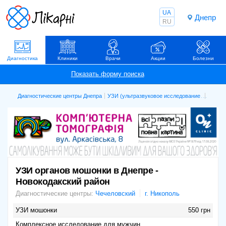
UA
Днепр
RU
Диагностика
Клиники
Врачи
Акции
Болезни
Диагностические центры Днепра
УЗИ (ультразвуковое исследование)
УЗИ ор
УЗИ органов мошонки в Днепре -
Новокодакский район
Диагностические центры:
Чечеловский
г. Никополь
УЗИ мошонки
550 грн
Комплексное исследование для мужчин