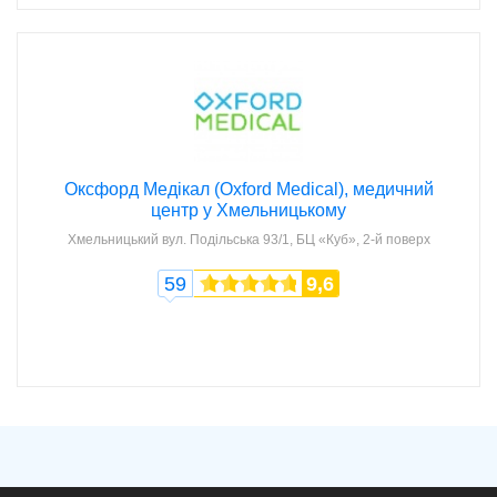
Оксфорд Медікал (Oxford Medical), медичний
центр у Хмельницькому
Хмельницький
вул. Подільська 93/1, БЦ «Куб», 2-й поверх
59
9,6