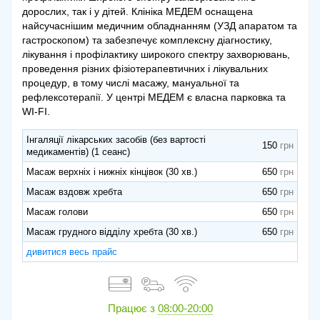
дорослих, так і у дітей. Клініка МЕДЕМ оснащена
найсучаснішим медичним обладнанням (УЗД апаратом та
гастроскопом) та забезпечує комплексну діагностику,
лікування і профілактику широкого спектру захворювань,
проведення різних фізіотерапевтичних і лікувальних
процедур, в тому числі масажу, мануальної та
рефлексотерапії. У центрі МЕДЕМ є власна парковка та
WI-FI.
Інгаляції лікарських засобів (без вартості
150
медикаментів) (1 сеанс)
Масаж верхніх і нижніх кінцівок (30 хв.)
650
Масаж вздовж хребта
650
Масаж голови
650
Масаж грудного відділу хребта (30 хв.)
650
дивитися весь прайс
Працює з
08:00-20:00