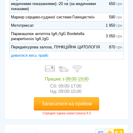
медичними показаннями) -20 хв (за медичними
650
показами)
Маркер серцево-судиної системи:Гомоцистеїн
590
Метотрексат
1 950
Паракашлюк антитіла IgA,/IgG Bordetella
3 050
parapertussis IgA,IgG
Передміхурова залоза, ПУНКЦІЙНА ЦИТОЛОГІЯ
870
дивитися весь прайс
Працює з
08:00-19:00
Сб: 09:00-17:00
Нд: 09:00-15:00
Записатися на прийом
40
8,2