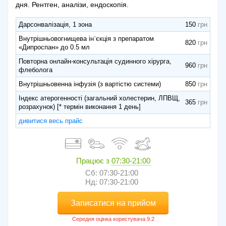
дня. Рентген, аналізи, ендоскопія.
Дарсонвалізація, 1 зона
150
Внутрішньовогнищева ін᾽єкція з препаратом
820
«Дипроспан» до 0.5 мл
Повторна онлайн-консультація судинного хірурга,
960
флеболога
Внутрішньовенна інфузія (з вартістю системи)
850
Індекс атерогенності (загальний холестерин, ЛПВЩ,
365
розрахунок) [* термін виконання 1 день]
дивитися весь прайс
Працює з
07:30-21:00
Сб: 07:30-21:00
Нд: 07:30-21:00
Записатися на прийом