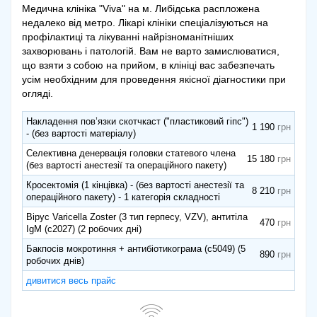
Медична клініка "Viva" на м. Либідська распложена
недалеко від метро. Лікарі клініки спеціалізуються на
профілактиці та лікуванні найрізноманітніших
захворювань і патологій. Вам не варто замислюватися,
що взяти з собою на прийом, в клініці вас забезпечать
усім необхідним для проведення якісної діагностики при
огляді.
Накладення пов’язки скотчкаст ("пластиковий гіпс")
1 190
- (без вартості матеріалу)
Селективна денервація головки статевого члена
15 180
(без вартості анестезії та операційного пакету)
Кросектомія (1 кінцівка) - (без вартості анестезії та
8 210
операційного пакету) - 1 категорія складності
Вірус Varicella Zoster (3 тип герпесу, VZV), антитіла
470
IgM (с2027) (2 робочих дні)
Бакпосів мокротиння + антибіотикограма (с5049) (5
890
робочих днів)
дивитися весь прайс