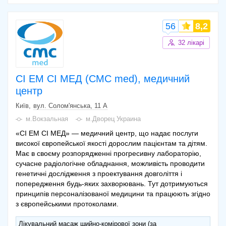
56
8,2
32 лікарі
СІ ЕМ СІ МЕД (CMC med), медичний
центр
Київ
вул. Солом'янська, 11 А
м.Вокзальная
м.Дворец Украина
«СІ ЕМ СІ МЕД» — медичний центр, що надає послуги
високої європейської якості дорослим пацієнтам та дітям.
Має в своєму розпорядженні прогресивну лабораторію,
сучасне радіологічне обладнання, можливість проводити
генетичні дослідження з проектування довголіття і
попередження будь-яких захворювань. Тут дотримуються
принципів персоналізованої медицини та працюють згідно
з європейськими протоколами.
Лікувальний масаж шийно-комірової зони (за