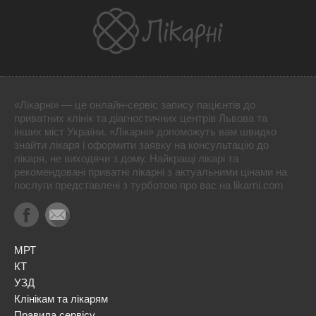
«Лікарні» — це онлайн-сервіс запису пацієнтів до
приватних клінік та діагностичних центрів Львова та
інших міст України. «Лікарні» допоможуть вам швидко
знайти лікаря і оформити заявку на консультацію до
лікаря, не виходячи з дому. Найкращі лікарі та
рекомендовані приватні лікарні з актуальними цінами на
послуги представлені з турботою про вас на likarni.com
МРТ
КТ
УЗД
Клінікам та лікарям
Правила сервісу