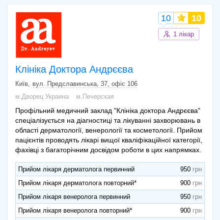
Електростимуляція імпульсними токами
500 грн
10
10
м’язів тазового дна
Розробка плану лікування ClinCheck
12840 грн
1 лікар
Ванна лікувальна+підводний душ-
масаж+перлинний масаж+аромотерапія (
880 грн
45 хв.)
Клініка Доктора Андрєєва
Київ
вул. Предславинська, 37, офіс 106
м.Дворец Украина
м.Печерская
Профільний медичний заклад "Клініка доктора Андрєєва"
спеціалізується на діагностиці та лікуванні захворювань в
області дерматології, венерології та косметології. Прийом
пацієнтів проводять лікарі вищої кваліфікаційної категорії,
фахівці з багаторічним досвідом роботи в цих напрямках.
Прийом лікаря дерматолога первинний
950
Прийом лікаря дерматолога повторний*
900
Прийом лікаря венеролога первинний
950
Прийом лікаря венеролога повторний*
900