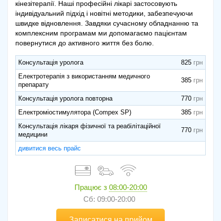
кінезітерапії. Наші професійні лікарі застосовують
індивідуальний підхід і новітні методики, забезпечуючи
швидке відновлення. Завдяки сучасному обладнанню та
комплексним програмам ми допомагаємо пацієнтам
повернутися до активного життя без болю.
Консультація уролога
825
Електротерапія з використанням медичного
385
препарату
Консультація уролога повторна
770
Електроміостимулятора (Compex SP)
385
Консультація лікаря фізичної та реабілітаційної
770
медицини
дивитися весь прайс
Працює з
08:00-20:00
Сб: 09:00-20:00
Записатися на прийом