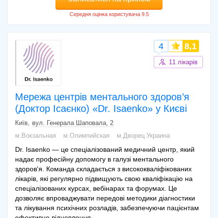
4
8,1
11 лікарів
Мережа центрів ментального здоров’я
(Доктор Ісаєнко) «Dr. Isaenko» у Києві
Київ
вул. Генерала Шаповала, 2
м.Вокзальная
м.Олимпийская
м.Дворец Украина
Dr. Isaenko — це спеціалізований медичний центр, який
надає професійну допомогу в галузі ментального
здоров'я. Команда складається з висококваліфікованих
лікарів, які регулярно підвищують свою кваліфікацію на
спеціалізованих курсах, вебінарах та форумах. Це
дозволяє впроваджувати передові методики діагностики
та лікування психічних розладів, забезпечуючи пацієнтам
ефективне відновлення.