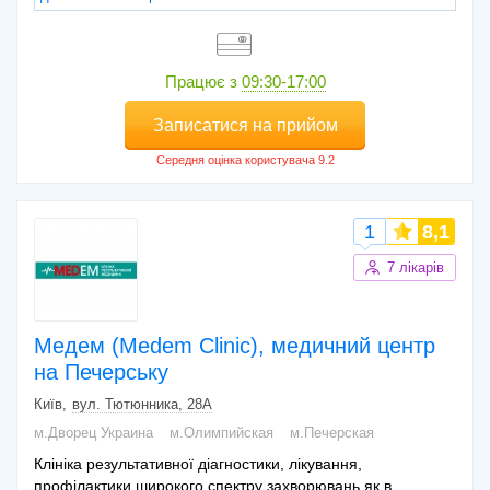
Працює з
09:30-17:00
Записатися на прийом
1
8,1
7 лікарів
Медем (Medem Clinic), медичний центр
на Печерську
Київ
вул. Тютюнника, 28А
м.Дворец Украина
м.Олимпийская
м.Печерская
Клініка результативної діагностики, лікування,
профілактики широкого спектру захворювань як в