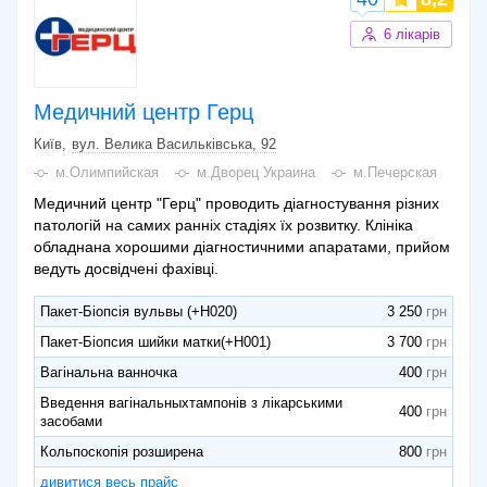
6 лікарів
Медичний центр Герц
Київ
вул. Велика Васильківська, 92
м.Олимпийская
м.Дворец Украина
м.Печерская
Медичний центр "Герц" проводить діагностування різних
патологій на самих ранніх стадіях їх розвитку. Клініка
обладнана хорошими діагностичними апаратами, прийом
ведуть досвідчені фахівці.
Пакет-Біопсія вульвы (+Н020)
3 250
Пакет-Біопсия шийки матки(+Н001)
3 700
Вагінальна ванночка
400
Введення вагінальныхтампонів з лікарськими
400
засобами
Кольпоскопія розширена
800
дивитися весь прайс