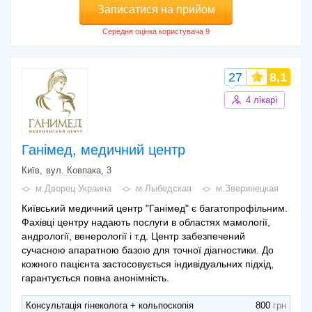
Записатися на прийом
27
8,1
4 лікарі
Ганімед, медичний центр
Київ
вул. Ковпака, 3
м.Дворец Украина
м.Лыбедская
м.Зверинецкая
Київський медичний центр "Ганімед" є багатопрофільним.
Фахівці центру надають послуги в областях мамології,
андрології, венерології і т.д. Центр забезпечений
сучасною апаратною базою для точної діагностики. До
кожного пацієнта застосовується індивідуальних підхід,
гарантується повна анонімність.
Консультація гінеколога + кольпоскопія
800