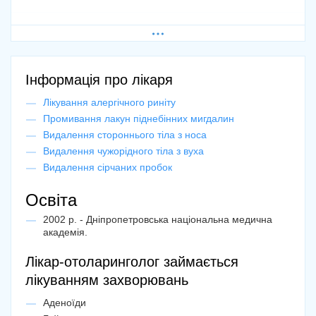
Марина
17 вересня '16р.
Так случилось, что пришлось обращаться к Наталье
самой, и дочку к ней на консультацию приводила.
Інформація про лікаря
Довольна лечением, все рекомендации и советы
пригодились.
Лікування алергічного риніту
Промивання лакун піднебінних мигдалин
8
Видалення стороннього тіла з носа
Видалення чужорідного тіла з вуха
Антонина
Видалення сірчаних пробок
12 серпня '16р.
Замечательный доктор. Огромное спасибо за помощь!
Освіта
9
2002 р. - Дніпропетровська національна медична
академія.
Лікар-отоларинголог займається
Галина
25 червеня '16р.
лікуванням захворювань
После пройденного курса лечения под руководством
Аденоїди
Натальи Николаевны гайморит перестал беспокоить.