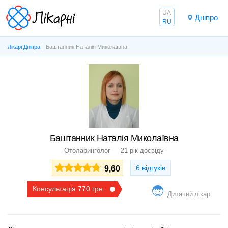
UA
Дніпро
RU
Лікарі Дніпра
Баштанник Наталія Миколаївна
Баштанник Наталія Миколаївна
Отоларинголог
21 рік досвіду
6 відгуків
9,60
Консультація 770 грн.
Дитячий лікар