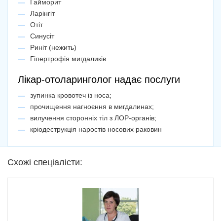
Рекомендую.
Гайморит
Ларінгіт
10
Отіт
Синусіт
Татьяна
Риніт (нежить)
25 лютого '19р.
Гіпертрофія мигдаликів
Отличный врач! Рекомендую!!!
Лікар-отоларинголог надає послуги
10
зупинка кровотеч із носа;
прочищення нагноєння в мигдалинах;
Додати вiдгук
вилучення сторонніх тіл з ЛОР-органів;
Оцініть лікаря за десятибальною шкалою
кріодеструкція наростів носових раковин
(відмітка "10" — найвища оцінка)
1
2
3
4
5
6
7
8
9
10
Схожі спеціалісти:
*Вказуйте номер, з якого записувались через наш сервіс