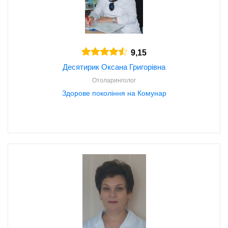
* На порталі
likarni.com
публікуються відгуки лише тих клієнтів,
що були записані через наш сервіс
9,15
Десятирик Оксана Григорівна
Отоларинголог
Здорове покоління на Комунар