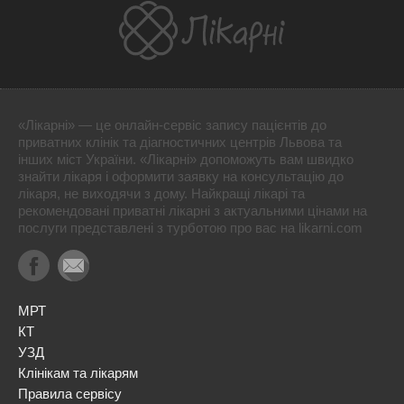
«Лікарні» — це онлайн-сервіс запису пацієнтів до
приватних клінік та діагностичних центрів Львова та
інших міст України. «Лікарні» допоможуть вам швидко
знайти лікаря і оформити заявку на консультацію до
лікаря, не виходячи з дому. Найкращі лікарі та
рекомендовані приватні лікарні з актуальними цінами на
послуги представлені з турботою про вас на likarni.com
МРТ
КТ
УЗД
Клінікам та лікарям
Правила сервісу