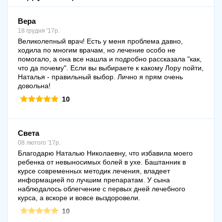
Вера
18 грудня '17р.
Великолепный врач! Есть у меня проблема давно,
ходила по многим врачам, но лечение особо не
помогало, а она все нашла и подробно рассказала "как,
что да почему". Если вы выбираете к какому Лору пойти,
Наталья - правильный выбор. Лично я прям очень
довольна!
10
Света
08 лютого '17р.
Благодарю Наталью Николаевну, что избавила моего
ребенка от невыносимых болей в ухе. Баштанник в
курсе современных методик лечения, владеет
информацией по лучшим препаратам. У сына
наблюдалось облегчение с первых дней лечебного
курса, а вскоре и вовсе выздоровели.
10