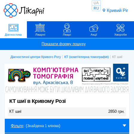
UA
RU
Кривий Ріг
Діагностика
Лікарні
Лікарі
Акції
Хвороби
Діагностичні центри Кривого Рогу
КТ (комп'ютерна томографія)
КТ шиї
КТ шиї в Кривому Розі
КТ шиї
2850 грн.
Фільтр
: (
)
Знайдена 1 клініка