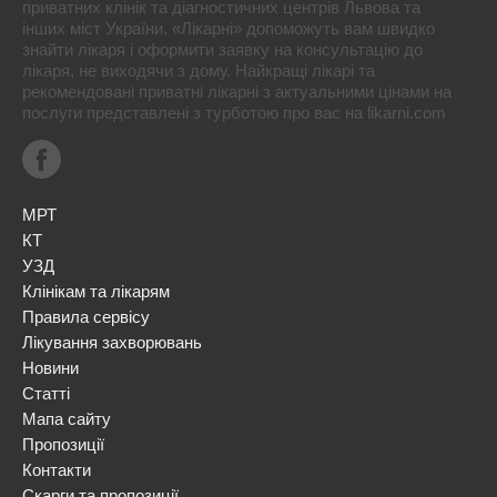
приватних клінік та діагностичних центрів Львова та
інших міст України. «Лікарні» допоможуть вам швидко
знайти лікаря і оформити заявку на консультацію до
лікаря, не виходячи з дому. Найкращі лікарі та
рекомендовані приватні лікарні з актуальними цінами на
послуги представлені з турботою про вас на likarni.com
МРТ
КТ
УЗД
Клінікам та лікарям
Правила сервісу
Лікування захворювань
Новини
Статті
Мапа сайту
Пропозиції
Контакти
Скарги та пропозиції