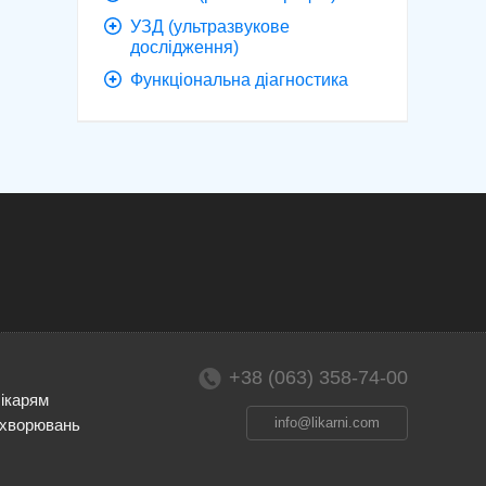
УЗД (ультразвукове
дослідження)
Функціональна діагностика
+38 (063) 358-74-00
лікарям
info@likarni.com
ахворювань