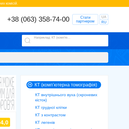
их комісій.
UA
+38 (063) 358-74-00
Стати
партнером
RU
Наприклад: КТ (комп'ютерна томографія)
КТ (комп'ютерна томографія)
КТ внутрішнього вуха (скроневих
кісток)
КТ грудної клітки
КТ з контрастом
4,0
КТ легенів