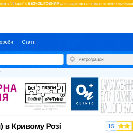
єнтів "Лікарні" є
БЕЗКОШТОВНИМ
для пацієнтів та не містить ніяких прихован
ороби
Статті
)
) в Кривому Розі
15