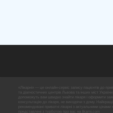
«Лікарні» — це онлайн-сервіс запису пацієнтів до прив
та діагностичних центрів Львова та інших міст України.
допоможуть вам швидко знайти лікаря і оформити зая
консультацію до лікаря, не виходячи з дому. Найкращі 
рекомендовані приватні лікарні з актуальними цінами 
представлені з турботою про вас на likarni.com