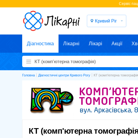
Cервіс паці
Кривий Ріг
Діагностика
Лікарні
Лікарі
Акції
Хв
Головна
Діагностичні центри Кривого Рогу
КТ (комп'ютерна томографія
КТ (комп'ютерна томографія