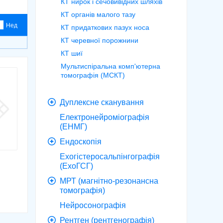
КТ нирок і сечовивідних шляхів
КТ органів малого тазу
Нед
КТ придаткових пазух носа
КТ черевної порожнини
КТ шиї
Мультиспіральна комп'ютерна
томографія (МСКТ)
Дуплексне сканування
Електронейроміографія
(ЕНМГ)
Ендоскопія
Ехогістеросальпінгографія
(ЕхоГСГ)
МРТ (магнітно-резонансна
томографія)
Нейросонографія
Рентген (рентгенографія)