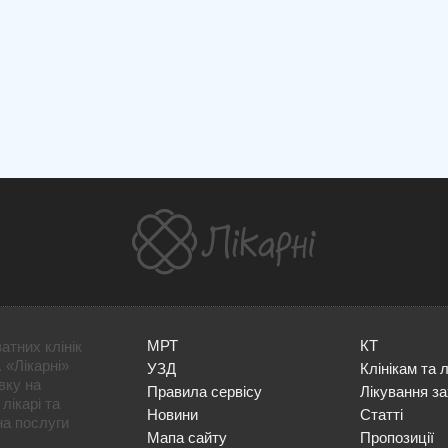
МРТ
КТ
атних клінік
 «Лікарні»
УЗД
Клінікам та 
вку на
Правила сервісу
Лікування з
лікарі та
Новини
Статті
на послуги
Мапа сайту
Пропозиції