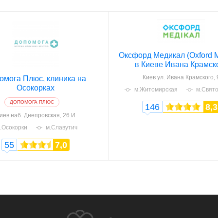
Оксфорд Медикал (Oxford M
в Киеве Ивана Крамск
Киев
ул. Ивана Крамского, 
омога Плюс, клиника на
Осокорках
м.Житомирская
м.Свят
ДОПОМОГА ПЛЮС
146
8,3
иев
наб. Днепровская, 26 И
.Осокорки
м.Славутич
55
7,0