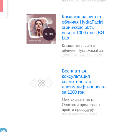
подарунок до оплачених
4, 22 програми для тіла.
Комплексна чистка
обличчя HydraFacial
зі знижкою 60%,
всього 1000 грн в BG
Lab
Комплексна чистка
обличчя HydraFacial за
1000 грн. замість 2500
грн.
Бесплатная
консультация
косметолога и
плазмалифтинг всего
за 1200 грн!
Моя клиника на м.
Осокорки предлагает
пройти процедуру
плазмалифтинга по
акционной цене.