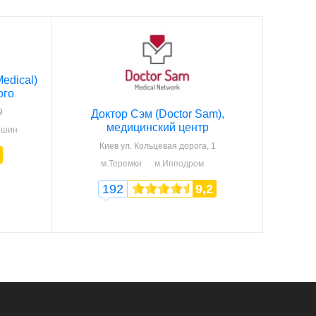
edical)
ого
9
Доктор Сэм (Doctor Sam),
медицинский центр
ошин
Киев
ул. Кольцевая дорога, 1
м.Теремки
м.Ипподром
192
9,2