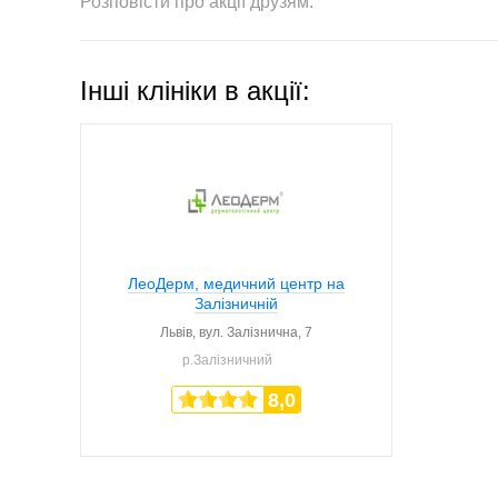
Розповісти про акції друзям:
Інші клініки в акції:
ЛеоДерм, медичний центр на
Залізничній
Львів,
вул. Залізнична, 7
р.Залізничний
8,0