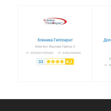
Клиника Гиппократ
Доп
Киев
бул. Вацлава Гавела, 4
м.Берестейская
м.Шулявская
К
33
8,1
м