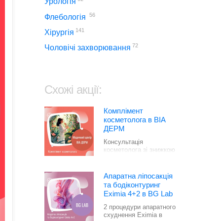
Урологія
56
Флебологія
141
Хірургія
72
Чоловічі захворювання
Схожі акції:
Комплімент
косметолога в ВІА
ДЕРМ
Консультація
косметолога зі знижкою
50% в ВІА ДЕРМ
Апаратна ліпосакція
та бодіконтуринг
Eximia 4+2 в BG Lab
2 процедури апаратного
схуднення Eximia в