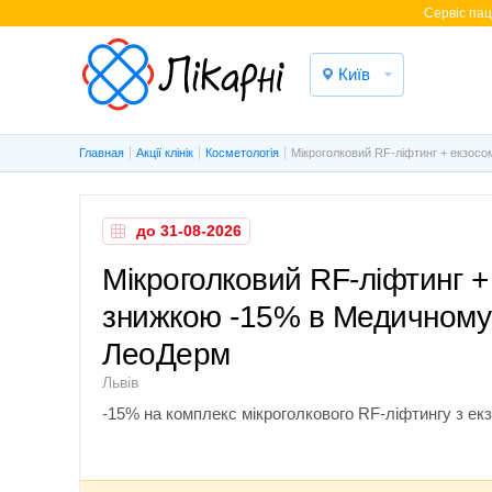
Cервіс паці
Київ
Главная
Акції клінік
Косметологія
Мікроголковий RF-ліфтинг + екзосо
до 31-08-2026
Мікроголковий RF-ліфтинг +
знижкою -15% в Медичному
ЛеоДерм
Львів
-15% на комплекс мікроголкового RF-ліфтингу з ек