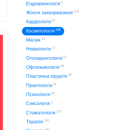
5
Ендокринологія
525
Жіночі захворювання
87
Кардіологія
288
Косметологія
14
Масаж
17
Неврологія
52
Отоларингологія
59
Офтальмологія
39
Пластична хірургія
81
Проктологія
33
Психологія
1
Сексологія
273
Стоматологія
330
Терапія
92