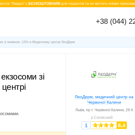
єнтів "Лікарні" є
БЕЗКОШТОВНИМ
для пацієнтів та не містить ніяких прихован
+38 (044) 2
ми зі знижкою -15% в Медичному центрі ЛеоДерм
 екзосоми зі
 центрі
ЛеоДерм, медичний центр на
Червоної Калини
Львів,
пр-т. Червоної Калини, 29 А
зосомами.
р.Сихівський
1
8,4