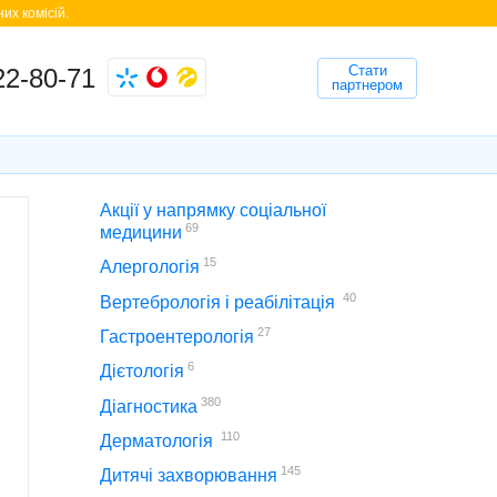
их комісій.
Стати
22-80-71
партнером
Акції у напрямку соціальної
69
медицини
15
Алергологія
40
Вертебрологія і реабілітація
27
Гастроентерологія
6
Дієтологія
380
Діагностика
110
Дерматологія
145
Дитячі захворювання