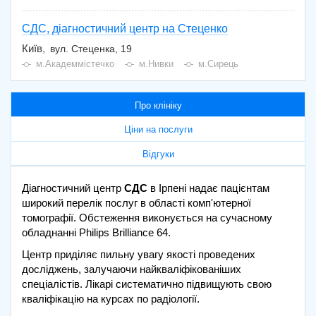
СДС, діагностичний центр на Стеценко
Київ
вул. Стеценка, 19
м.Академмістечко
м.Нивки
м.Сирець
Про клініку
Ціни на послуги
Відгуки
Діагностичний центр
СДС
в Ірпені надає пацієнтам
широкий перелік послуг в області комп'ютерної
томографії. Обстеження виконується на сучасному
обладнанні Philips Brilliance 64.
Центр приділяє пильну увагу якості проведених
досліджень, залучаючи найкваліфікованіших
спеціалістів. Лікарі систематично підвищують свою
кваліфікацію на курсах по радіології.