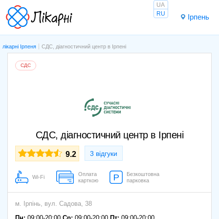
UA
RU
Ірпень
лікарні Ірпеня
СДС, діагностичний центр в Ірпені
СДС
СДС, діагностичний центр в Ірпені
3 відгуки
9.2
Оплата
Безкоштовна
Wi-Fi
карткою
парковка
м. Ірпінь, вул. Садова, 38
Пн:
09:00-20:00
Ср:
09:00-20:00
Пт:
09:00-20:00