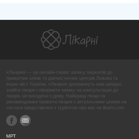
«Лікарні» — це онлайн-сервіс запису пацієнтів до
приватних клінік та діагностичних центрів Львова та
інших міст України. «Лікарні» допоможуть вам швидко
знайти лікаря і оформити заявку на консультацію до
лікаря, не виходячи з дому. Найкращі лікарі та
рекомендовані приватні лікарні з актуальними цінами на
послуги представлені з турботою про вас на likarni.com
МРТ