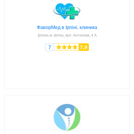
ФаворМед в Ірпіні, клиника
Ірпень
м. Ірпінь, вул. Антонова, 4 А
7
7,9