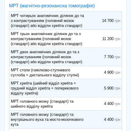
МРТ (магнітно-резонансна томографія)
МРТ чотирьох анатомічних ділянок до та
з контрастуванням (головний мозок
14 700
(стандарт) або відділи хребта стандарт)
МРТ трьох анатомічних ділянок до та з
контрастуванням (головний мозок
11 200
(стандарт) або відділи хребта стандарт)
МРТ двох анатомічних ділянок до та з
контрастуванням (головний мозок
7 700
(стандарт) або відділи хребта стандарт)
МРТ стопи (гомілково-ступневого
4 900
суглоба + дистального відділу ступні)
МРТ хребта (шийний відділ хребта +
грудний відділ хребта + поперекового
5 900
відділу хребта)
МРТ головного мозку (стандарт) та
4 400
шийного відділу хребта
МРТ головного мозку (стандарт) та
внутрішнього вуха та мосто-мозочкового
4 400
кута