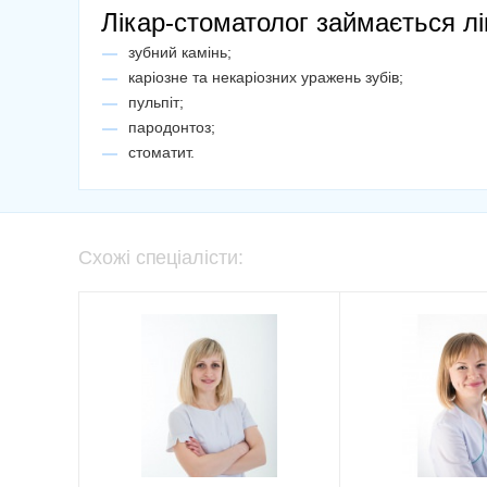
Лікар-стоматолог займається л
зубний камінь;
каріозне та некаріозних уражень зубів;
пульпіт;
пародонтоз;
стоматит.
Схожі спеціалісти: