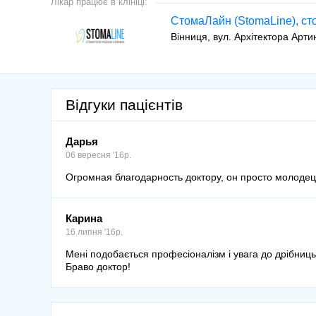
Лікар працює в клініці:
СтомаЛайн (StomaLine), сто
Вінниця
вул. Архітектора Арти
Відгуки пацієнтів
Дарья
06 вересня '16р.
Огромная благодарность доктору, он просто молодец
Карина
16 липня '16р.
Мені подобається професіоналізм і увага до дрібниць
Браво доктор!