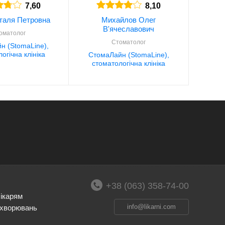
7,60
8,10
таля Петровна
Михайлов Олег
В'ячеславович
оматолог
Стоматолог
н (StomaLine),
огічна клініка
СтомаЛайн (StomaLine),
стоматологічна клініка
+38 (063) 358-74-00
лікарям
info@likarni.com
ахворювань