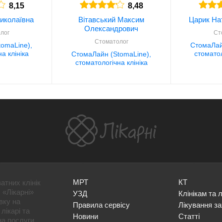
8,15
8,48
иколаївна
Вітавський Максим
Царик На
Олександрович
лог
Ст
Стоматолог
omaLine),
СтомаЛай
а клініка
стоматол
СтомаЛайн (StomaLine),
стоматологічна клініка
МРТ
КТ
атних клінік
 «Лікарні»
УЗД
Клінікам та 
вку на
Правила сервісу
Лікування з
лікарі та
Новини
Статті
на послуги