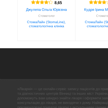
8,65
Джулепа Ольга Юрієвна
Кудря Ірина М
Стоматолог
Стомато
СтомаЛайн (StomaLine),
СтомаЛайн (St
стоматологічна клініка
стоматологічн
«Лікарні» — це онлайн-сервіс запису пацієнтів до прив
та діагностичних центрів Вінниці та інших міст України.
допоможуть вам швидко знайти лікаря і оформити зая
консультацію до лікаря, не виходячи з дому. Найкращі 
рекомендовані приватні лікарні з актуальними цінами 