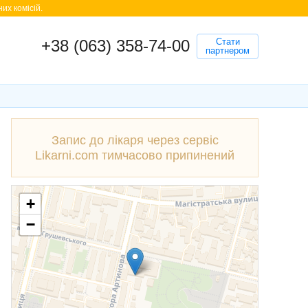
их комісій.
+38 (063) 358-74-00
Стати
партнером
Запис до лікаря через сервіс
Likarni.com тимчасово припинений
+
−