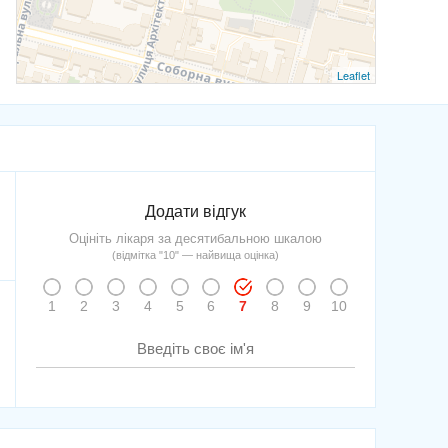
Leaflet
Додати вiдгук
Оцініть лікаря за десятибальною шкалою
(відмітка "10" — найвища оцінка)
1
2
3
4
5
6
7
8
9
10