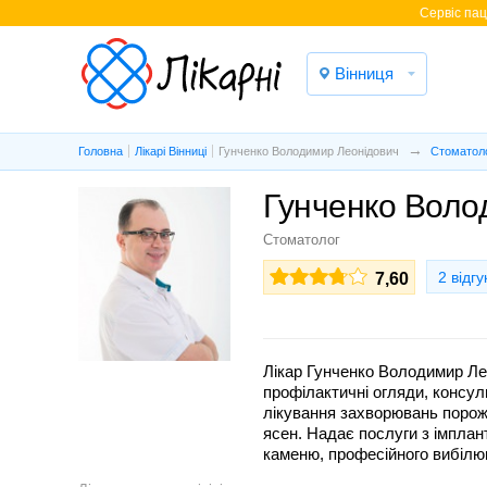
Cервіс паці
Вінниця
Головна
Лікарі Вінниці
Гунченко Володимир Леонідович
Стоматол
Гунченко Воло
Стоматолог
2 відгу
7,60
Лікар Гунченко Володимир Лео
профілактичні огляди, консул
лікування захворювань порож
ясен. Надає послуги з імплант
каменю, професійного вибілю