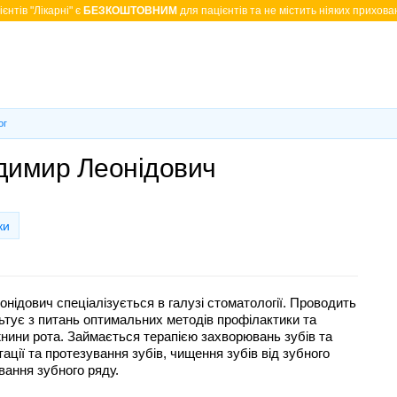
єнтів "Лікарні" є
БЕЗКОШТОВНИМ
для пацієнтів та не містить ніяких прихован
ог
димир Леонідович
ки
нідович спеціалізується в галузі стоматології. Проводить
ьтує з питань оптимальних методів профілактики та
нини рота. Займається терапією захворювань зубів та
ації та протезування зубів, чищення зубів від зубного
вання зубного ряду.