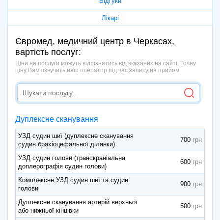
Відгуки
Лікарі
Євромед, медичний центр в Черкасах,
вартість послуг:
Ціни на послуги можуть відрізнятись від вказаних на сайті. Точну
ціну Вам озвучить наш оператор під час запису на прийом.
Дуплексне сканування
УЗД судин шиї (дуплексне сканування
700
судин брахіоцефальної ділянки)
УЗД судин голови (транскраніальна
600
доплерографія судин голови)
Комплексне УЗД судин шиї та судин
900
голови
Дуплексне сканування артерій верхньої
500
або нижньої кінцівки