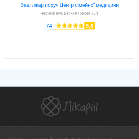
Ваш лікар поруч Центр сімейної медицини
Черкаси
вул. Верхня Горова 36/1
74
9,8
«Лікарні» — це онлайн-сервіс запису пацієнтів до