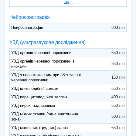
Ще...
Нейросонографія
Нейросонографія
800
УЗД (ультразвукове дослідження)
УЗД органів черевної порожнини
650
УЗД органів черевної порожнини з
850
нирками
УЗД з навантаженням при обстеженні
150
черевної порожнини
УЗД щитоподібної залози
550
УЗД паращитоподібної залози
400
УЗД нирок, наднирників
550
УЗД м’яких тканин (одна анатомічна
500
зона)
УЗД молочних (грудних) залоз
650