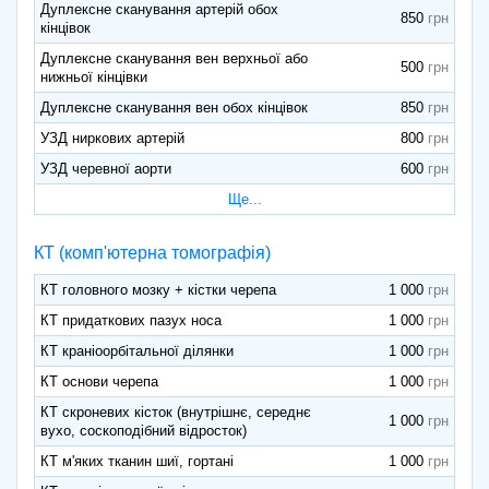
Дуплексне сканування артерій обох
850
кінцівок
Дуплексне сканування вен верхньої або
500
нижньої кінцівки
Дуплексне сканування вен обох кінцівок
850
УЗД ниркових артерій
800
УЗД черевної аорти
600
Ще...
КТ (комп'ютерна томографія)
КТ головного мозку + кістки черепа
1 000
КТ придаткових пазух носа
1 000
КТ краніоорбітальної ділянки
1 000
КТ основи черепа
1 000
КТ скроневих кісток (внутрішнє, середнє
1 000
вухо, соскоподібний відросток)
КТ м'яких тканин шиї, гортані
1 000