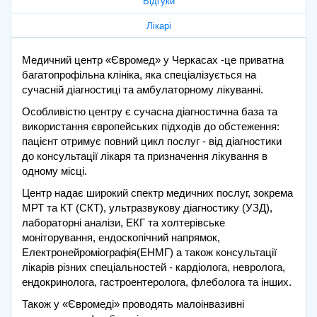
Відгуки
Лікарі
Медичний центр «Євромед» у Черкасах -це приватна
багатопрофільна клініка, яка спеціалізується на
сучасній діагностиці та амбулаторному лікуванні.
Особливістю центру є сучасна діагностична база та
використання європейських підходів до обстеження:
пацієнт отримує повний цикл послуг - від діагностики
до консультації лікаря та призначення лікування в
одному місці.
Центр надає широкий спектр медичних послуг, зокрема
МРТ та КТ (СКТ), ультразвукову діагностику (УЗД),
лабораторні аналізи, ЕКГ та холтерівське
моніторування, ендоскопічний напрямок,
Електронейроміографія(ЕНМГ) а також консультації
лікарів різних спеціальностей - кардіолога, невролога,
ендокринолога, гастроентеролога, флеболога та інших.
Також у «Євромеді» проводять малоінвазивні