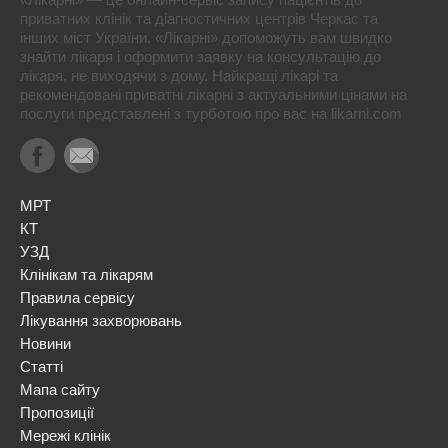
приватних клінік та діагностичних центрів Черкас та
інших міст України. «Лікарні» допоможуть вам швидко
знайти лікаря і оформити заявку на консультацію до
лікаря, не виходячи з дому. Найкращі лікарі та
рекомендовані приватні лікарні з актуальними цінами на
послуги представлені з турботою про вас на likarni.com
МРТ
КТ
УЗД
Клінікам та лікарям
Правила сервісу
Лікування захворювань
Новини
Статті
Мапа сайту
Пропозиції
Мережі клінік