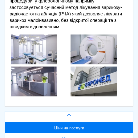
процедури, у флебологічному напрямку
застосовується сучасний метод лікування варикозу-
радіочастотна абляція (РЧА) який дозволяє лікувати
варикоз малоінвазивно, без відкритої операції та з
швидким відновленням.
Ціни на послуги