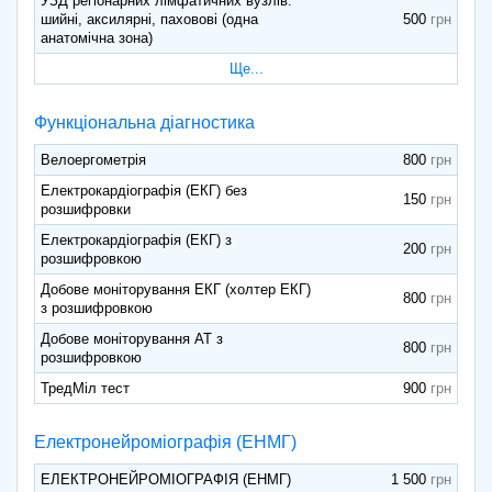
УЗД регіонарних лімфатичних вузлів:
шийні, аксилярні, паховові (одна
500
анатомічна зона)
Ще...
Функціональна діагностика
Велоергометрія
800
Електрокардіографія (ЕКГ) без
150
розшифровки
Електрокардіографія (ЕКГ) з
200
розшифровкою
Добове моніторування ЕКГ (холтер ЕКГ)
800
з розшифровкою
Добове моніторування АТ з
800
розшифровкою
ТредМіл тест
900
Електронейроміографія (ЕНМГ)
ЕЛЕКТРОНЕЙРОМІОГРАФІЯ (ЕНМГ)
1 500