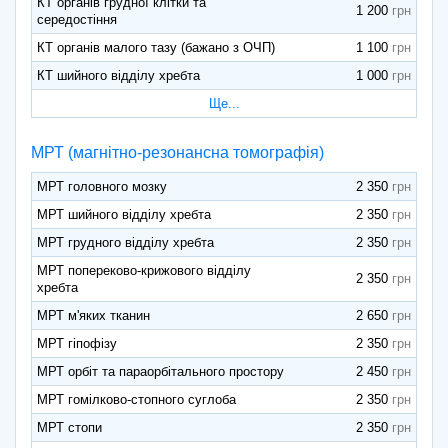
КТ органів грудної клітки та
1 200
середостіння
КТ органів малого тазу (бажано з ОЧП)
1 100
КТ шийного відділу хребта
1 000
Ще...
МРТ (магнітно-резонансна томографія)
МРТ головного мозку
2 350
МРТ шийного відділу хребта
2 350
МРТ грудного відділу хребта
2 350
МРТ попереково-крижового відділу
2 350
хребта
МРТ м'яких тканин
2 650
МРТ гіпофізу
2 350
МРТ орбіт та параорбітального простору
2 450
МРТ гомілково-стопного суглоба
2 350
МРТ стопи
2 350