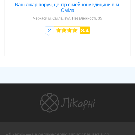
Ваш лікар поруч, центр сімейної медицини в м.
Сміла
Черкаси
м. Сміла, вул. Незалежності, 35
2
8,4
«Лікарні» — це онлайн-сервіс запису пацієнтів до