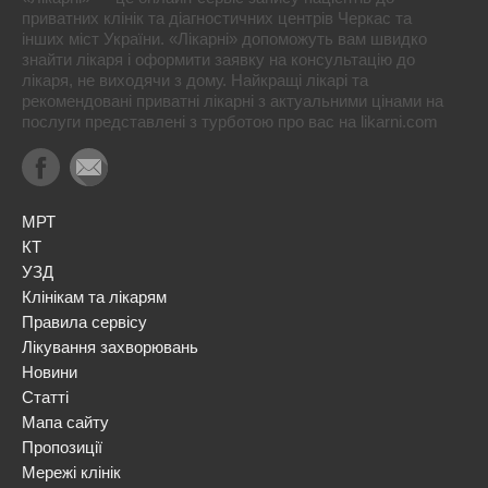
приватних клінік та діагностичних центрів Черкас та
інших міст України. «Лікарні» допоможуть вам швидко
знайти лікаря і оформити заявку на консультацію до
лікаря, не виходячи з дому. Найкращі лікарі та
рекомендовані приватні лікарні з актуальними цінами на
послуги представлені з турботою про вас на likarni.com
МРТ
КТ
УЗД
Клінікам та лікарям
Правила сервісу
Лікування захворювань
Новини
Статті
Мапа сайту
Пропозиції
Мережі клінік