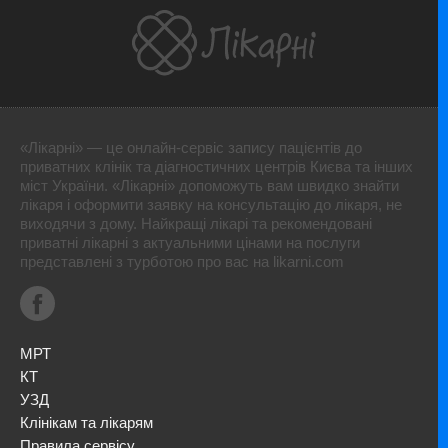
«Лікарні» — це онлайн-сервіс запису пацієнтів до
приватних клінік та діагностичних центрів Києва та інших
міст України. «Лікарні» допоможуть вам швидко знайти
лікаря і оформити заявку на консультацію до лікаря, не
виходячи з дому. Найкращі лікарі та рекомендовані
приватні лікарні з актуальними цінами на послуги
представлені з турботою про вас на likarni.com
МРТ
КТ
УЗД
Клінікам та лікарям
Правила сервісу