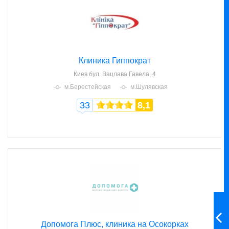
Клиника Гиппократ
Киев
бул. Вацлава Гавела, 4
м.Берестейская
м.Шулявская
33
8,1
Допомога Плюс, клиника на Осокорках