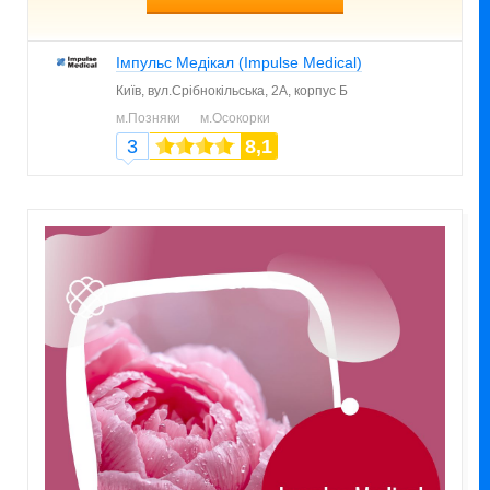
Імпульс Медікал (Impulse Medical)
Київ,
вул.Срібнокільська, 2А, корпус Б
м.Позняки
м.Осокорки
3
8,1