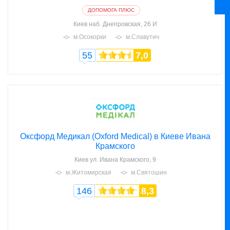
ДОПОМОГА ПЛЮС
Киев
наб. Днепровская, 26 И
м.Осокорки
м.Славутич
55
7,0
Оксфорд Медикал (Oxford Medical) в Киеве Ивана
Крамского
Киев
ул. Ивана Крамского, 9
м.Житомирская
м.Святошин
146
8,3