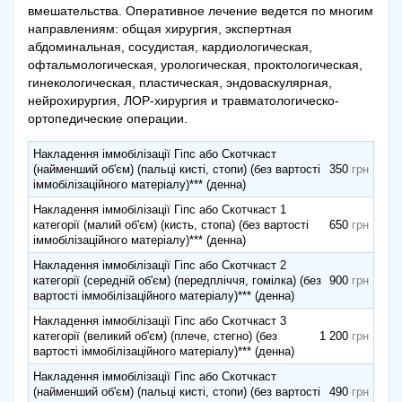
вмешательства. Оперативное лечение ведется по многим
направлениям: общая хирургия, экспертная
абдоминальная, сосудистая, кардиологическая,
офтальмологическая, урологическая, проктологическая,
гинекологическая, пластическая, эндоваскулярная,
нейрохирургия, ЛОР-хирургия и травматологическо-
ортопедические операции.
Накладення іммобілізації Гіпс або Скотчкаст
(найменший об'єм) (пальці кисті, стопи) (без вартості
350
іммобілізаційного матеріалу)*** (денна)
Накладення іммобілізації Гіпс або Скотчкаст 1
категорії (малий об'єм) (кисть, стопа) (без вартості
650
іммобілізаційного матеріалу)*** (денна)
Накладення іммобілізації Гіпс або Скотчкаст 2
категорії (середній об'єм) (передпліччя, гомілка) (без
900
вартості іммобілізаційного матеріалу)*** (денна)
Накладення іммобілізації Гіпс або Скотчкаст 3
категорії (великий об'єм) (плече, стегно) (без
1 200
вартості іммобілізаційного матеріалу)*** (денна)
Накладення іммобілізації Гіпс або Скотчкаст
(найменший об'єм) (пальці кисті, стопи) (без вартості
490