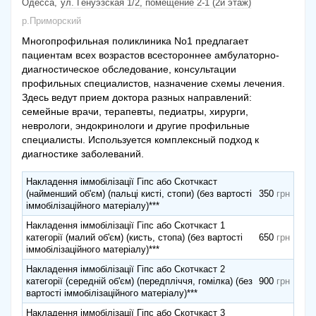
Одесса
ул. Генуэзская 1/2, помещение 2-1 (2й этаж)
р.Приморский
Многопрофильная поликлиника No1 предлагает
пациентам всех возрастов всестороннее амбулаторно-
диагностическое обследование, консультации
профильных специалистов, назначение схемы лечения.
Здесь ведут прием доктора разных направлений:
семейные врачи, терапевты, педиатры, хирурги,
неврологи, эндокринологи и другие профильные
специалисты. Используется комплексный подход к
диагностике заболеваний.
Накладення іммобілізації Гіпс або Скотчкаст
(найменший об'єм) (пальці кисті, стопи) (без вартості
350
іммобілізаційного матеріалу)***
Накладення іммобілізації Гіпс або Скотчкаст 1
категорії (малий об'єм) (кисть, стопа) (без вартості
650
іммобілізаційного матеріалу)***
Накладення іммобілізації Гіпс або Скотчкаст 2
категорії (середній об'єм) (передпліччя, гомілка) (без
900
вартості іммобілізаційного матеріалу)***
Накладення іммобілізації Гіпс або Скотчкаст 3