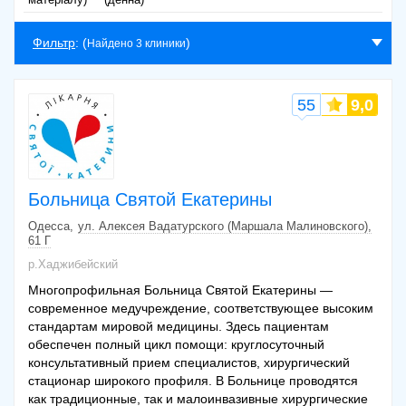
Фильтр
: (
)
Найдено 3 клиники
55
9,0
Больница Святой Екатерины
Одесса
ул. Алексея Вадатурского (Маршала Малиновского),
61 Г
р.Хаджибейский
Многопрофильная Больница Святой Екатерины —
современное медучреждение, соответствующее высоким
стандартам мировой медицины. Здесь пациентам
обеспечен полный цикл помощи: круглосуточный
консультативный прием специалистов, хирургический
стационар широкого профиля. В Больнице проводятся
как традиционные, так и малоинвазивные хирургические