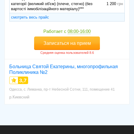
категорії (великий об'єм) (плече, стегно) (без
1 200
вартості іммобілізаційного матеріалу)***
смотреть весь прайс
Работает с
08:00-16:00
Записаться на прием
Больница Святой Екатерины, многопрофильная
Поликлиника №2
3,7
Одесса, с. Лиманка, пр-т Небесной Сотни, 111, помещение 41
р.Киевский