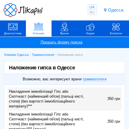
UA
Одесса
RU
Диагностика
Клиники
Врачи
Акции
Болезни
Клиники Одессы
Травматология
Наложение гипса
Наложение гипса в Одессе
Возможно, вас интересуют врачи
травматологи
Накладення іммобілізації Гіпс або
Скотчкаст (найменший об'єм) (пальці кисті,
350 грн
стопи) (без вартості іммобілізаційного
матеріалу)***
Накладення іммобілізації Гіпс або
Скотчкаст (найменший об'єм) (пальці кисті,
350 грн
стопи) (без вартості іммобілізаційного
матеріалу)*** (денна)