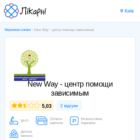
Київ
Мережеві клініки
New Way - центр помощи зависимым
New Way - центр помощи
зависимым
2 відгуки
5,03
Оплата
Безкоштовна
Wi-Fi
карткою
парковка
Дитяча
кімната