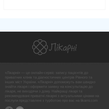
«Лікарні» — це онлайн-сервіс запису пацієнтів до
приватних клінік та діагностичних центрів Рівного та
інших міст України. «Лікарні» допоможуть вам швидко
знайти лікаря і оформити заявку на консультацію до
лікаря, не виходячи з дому. Найкращі лікарі та
рекомендовані приватні лікарні з актуальними цінами на
послуги представлені з турботою про вас на likarni.com