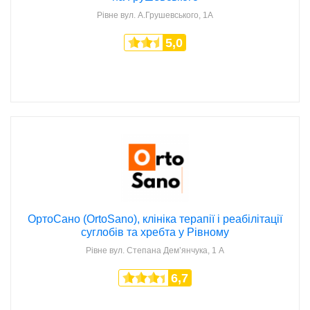
Рівне
вул. А.Грушевського, 1А
5,0
ОртоСано (OrtoSano), клініка терапії і реабілітації
суглобів та хребта у Рівному
Рівне
вул. Степана Дем’янчука, 1 А
6,7