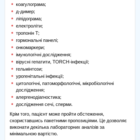
коагулограма;
д-димер;
ліпідограма;
електроліти;
тропонін Т;
гормональні панелі;
онкомаркери;
імунологічні дослідження;
вірусні гепатити, TORCH-інфекції;
гельмінтози;
урогенітальні інфекції;
цитологічні, патоморфологічні, мікробіологічні
дослідження;
алергенодіагностика;
дослідження сечі, сперми.
Крім того, пацієнт може пройти обстеження,
скориставшись пакетними пропозиціями. Це дозволяє
виконати декілька лабораторних аналізів за
мінімальною вартістю.