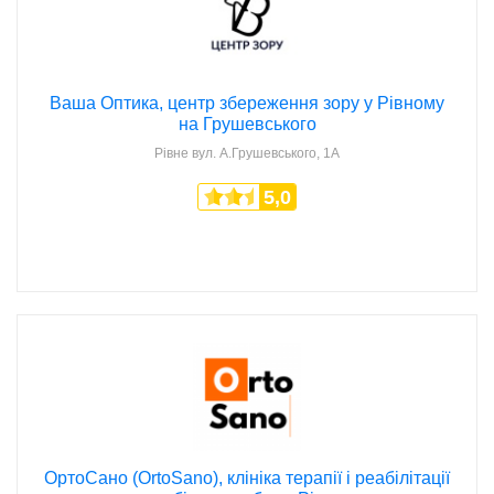
Ваша Оптика, центр збереження зору у Рівному
на Грушевського
Рівне
вул. А.Грушевського, 1А
5,0
ОртоСано (OrtoSano), клініка терапії і реабілітації