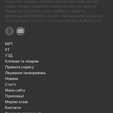
інших міст України. «Лікарні» допоможуть вам швидко
знайти лікаря і оформити заявку на консультацію до
лікаря, не виходячи з дому. Найкращі лікарі та
рекомендовані приватні лікарні з актуальними цінами на
послуги представлені з турботою про вас на likarni.com
МРТ
КТ
УЗД
Клінікам та лікарям
Правила сервісу
Лікування захворювань
Новини
Статті
Мапа сайту
Пропозиції
Мережі клінік
Контакти