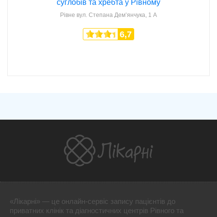
суглобів та хребта у Рівному
Рівне
вул. Степана Дем’янчука, 1 А
6,7
«Лікарні» — це онлайн-сервіс запису пацієнтів до
приватних клінік та діагностичних центрів Рівного та