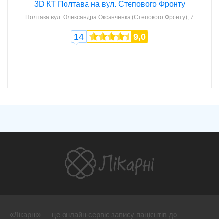
3D КТ Полтава на вул. Степового Фронту
Полтава
вул. Олександра Оксанченка (Степового Фронту), 7
14
9,0
«Лікарні» — це онлайн-сервіс запису пацієнтів до