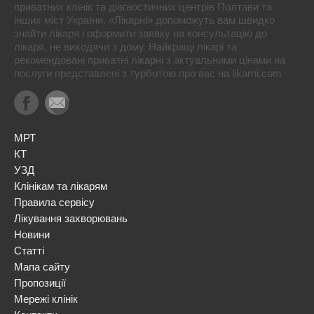
приватних клінік та діагностичних центрів Полтави та
інших міст України. «Лікарні» допоможуть вам швидко
знайти лікаря і оформити заявку на консультацію до
лікаря, не виходячи з дому. Найкращі лікарі та
рекомендовані приватні лікарні з актуальними цінами на
послуги представлені з турботою про вас на likarni.com
МРТ
КТ
УЗД
Клінікам та лікарям
Правила сервісу
Лікування захворювань
Новини
Статті
Мапа сайту
Пропозиції
Мережі клінік