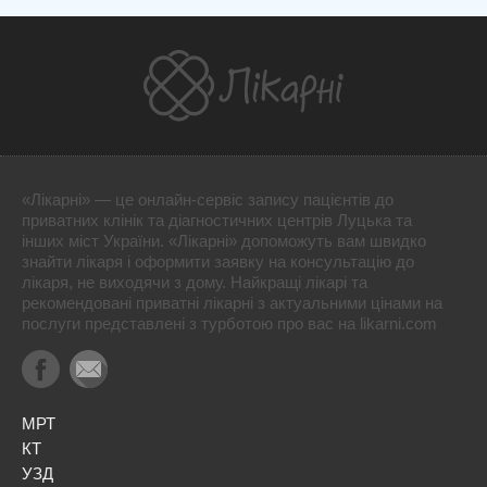
«Лікарні» — це онлайн-сервіс запису пацієнтів до
приватних клінік та діагностичних центрів Луцька та
інших міст України. «Лікарні» допоможуть вам швидко
знайти лікаря і оформити заявку на консультацію до
лікаря, не виходячи з дому. Найкращі лікарі та
рекомендовані приватні лікарні з актуальними цінами на
послуги представлені з турботою про вас на likarni.com
МРТ
КТ
УЗД