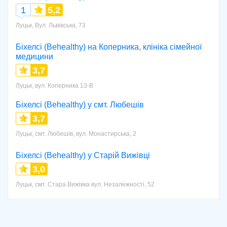
1
5,2
Луцьк, Вул. Львівська, 73
Біхелсі (Behealthy) на Коперника, клініка сімейної
медицини
3,7
Луцьк, вул. Коперника 13-В
Біхелсі (Behealthy) у смт. Любешів
3,7
Луцьк, смт. Любешів, вул. Монастирська, 2
Біхелсі (Behealthy) у Старій Вижівці
3,0
Луцьк, смт. Стара Вижівка вул. Незалежності, 52