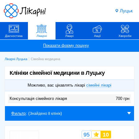
Луцьк
Діагностика
Лікарні
Лікарі
Акції
Хвороби
Лікарні Луцька
Сімейна медицина
Клініки сімейної медицини в Луцьку
Можливо, вас цікавлять лікарі
сімейні лікарі
Консультація сімейного лікаря
700 грн
Фильтр
: (
)
Знайдено 8 клінік
95
10