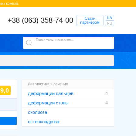
их комісій.
UA
+38 (063) 358-74-00
Стати
партнером
RU
Поиск услуги или клиники
Диагностика и лечение
9,0
деформации пальцев
4
деформации стопы
4
сколиоза
остеохондроза