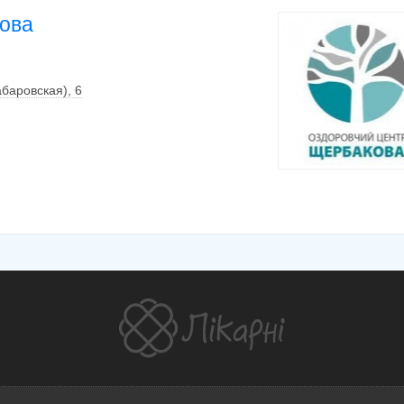
ова
абаровская), 6