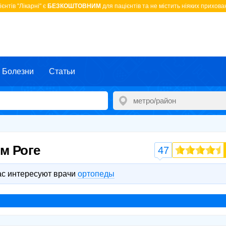
єнтів "Лікарні" є
БЕЗКОШТОВНИМ
для пацієнтів та не містить ніяких прихован
Болезни
Статьи
м Роге
47
ас интересуют врачи
ортопеды