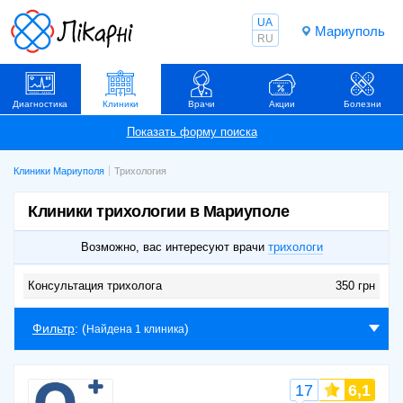
UA
Мариуполь
RU
Диагностика
Клиники
Врачи
Акции
Болезни
Клиники Мариуполя
Трихология
Клиники трихологии в Мариуполе
Возможно, вас интересуют врачи
трихологи
Консультация трихолога
350 грн
Фильтр
: (
)
Найдена 1 клиника
17
6,1