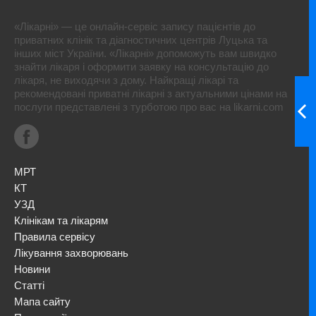
«Лікарні» — це онлайн-сервіс запису пацієнтів до
приватних клінік та діагностичних центрів Луцька та
інших міст України. «Лікарні» допоможуть вам швидко
знайти лікаря і оформити заявку на консультацію до
лікаря, не виходячи з дому. Найкращі лікарі та
рекомендовані приватні лікарні з актуальними цінами на
послуги представлені з турботою про вас на likarni.com
МРТ
КТ
УЗД
Клінікам та лікарям
Правила сервісу
Лікування захворювань
Новини
Статті
Мапа сайту