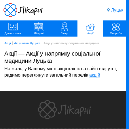
Луцьк
Діагностика
Лікарні
Лікарі
Акції
Хвороби
Акції
Акції клінік Луцька
Акції у напрямку соціальної медицини
Акції — Акції у напрямку соціальної
медицини Луцька
На жаль, у Вашому місті акції клінік на сайті відсутні,
радимо переглянути загальний перелік
акцій